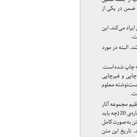
ضمن در یکی از
ه رفته بود، به تاریخ 11/11/1349 در نشستی ایراد می‌کند. این
ت.
د. البته در مورد
خ» چاپ شده است.
چاپی و غیرچاپی
 دست‌نوشته معلوم
ست.
یم مجموعه آثار
دکتر علی شریعتی به صورت مجزا تحت عنوان «روشنفکر مسئول کیست؟» در مجموعه آثار شماره‌ی 20 (چه باید
ن پس این متن به صورت کامل
تاریخ این متن