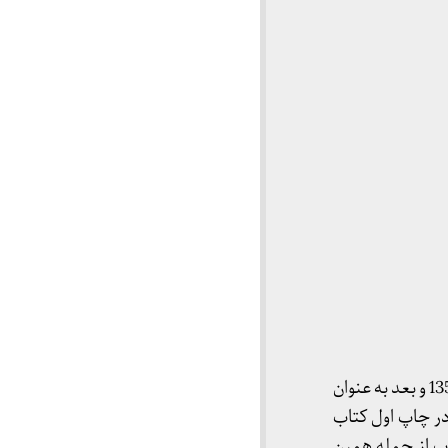
به تاریخ آبان ماه 1350 و بعد به عنوان
در چاپ اول کتاب
 از جمله همین