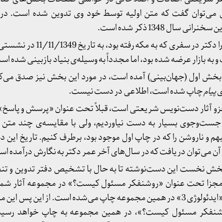
می‌توان گفت که متن اولیه توسط خود وی تدوین شده است. در 
سال 1348 ذکر شده است.
: این سخنرانی را دکتر در سفری که به مک
به بازار عرضه شده بود، اما مجدداً به وسیله‌ی بنیاد بازبینی شده اس
رد بخش اول (جهان‌بینی) آمده است، در مورد این بخش نیز صدق می‌کن
ی
پیام
چاپ شده است، اطلاعی در دست نیست.
 جزو آثار دست‌نویس شریعتی است، قبلاً تحت عنوان «پرسش و پاس
ست‌وجوی بسیار به دست نیاوردیم، ولی با مقایسه‌ی چند متن 
مبهم و ناروشن را که در چاپ اول موجود بود، برطرف کنیم. تاریخ این
ن می‌توان دریافت که در سال‌های آخر عمر دکتر به نگارش درآمده ا
ش نخست این دست‌نوشته تا به حال با تشخیص دفتر تدوین و تنظ
کرد؟) و نیمه‌ی دوم آن با عنوان «ایدئولوژی 3» در همین مجموعه چاپ می‌شده است. از ای
شنفکر مسئول کیست؟»، در همین مجموعه به چاپ خواهد رسید. 