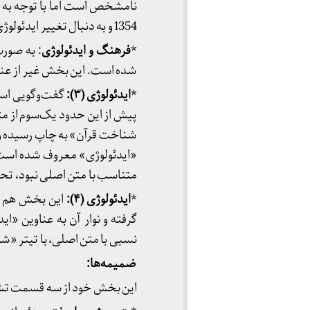
نامشخص است اما با توجه به م
1354 و به دنبال تغییر ایدئولوژی در سازمان مجاهدین نوشته شده است.
*
فرهنگ و ایدئولوژی
: به صور
شده است. این بخش غیر از عنوا
*
ایدئولوژی (۳):
پیش از این حدود یک‌سوم از مت
شناخت قرآن» به چاپ رسیده و نوا
«ایدئولوژی» معروف شده است. از
متناسب با متن اصلی نبود، ت
*
ایدئولوژی (۴):
این بخش هم از
گرفته و نوار آن به عناوين 
نسبی با متن اصلی، با تیتر «
ضمیمه‌ها:
این بخش خود از سه قسمت ت