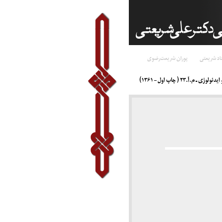
اد شریعتی
پوران شریعت‌رضوی
 ـ م.آ.۲۳ ( چاپ اول – ۱۳۶۱)