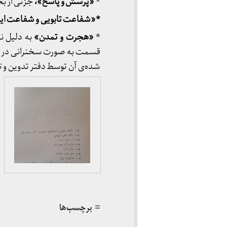
*
«پرسش و پاسخ»،
جزئی از بخش ا
*«شفاعت تابویی و شفاعت ای
*
«هجرت و تمدن»
به دلیل ن
شده‌ی آن توسط دفتر تدوین و ت
≡ برچسب‌ها