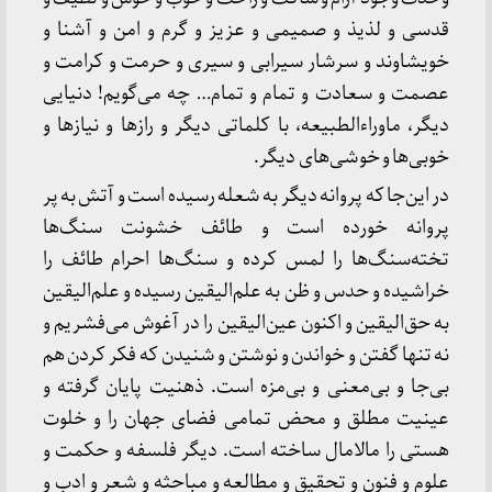
قدسی و لذیذ و صمیمی و عزیز و گرم و امن و آشنا و
خویشاوند و سرشار سیرابی و سیری و حرمت و کرامت و
عصمت و سعادت و تمام و تمام… چه می‌گویم! دنیایی
دیگر، ماوراءالطبیعه، با کلماتی دیگر و رازها و نیازها و
خوبی‌ها و خوشی‌های دیگر.
در این‌جا که پروانه دیگر به شعله رسیده است و آتش به پر
پروانه خورده است و طائف خشونت سنگ‌ها
تخته‌سنگ‌ها را لمس کرده و سنگ‌ها احرام طائف را
خراشیده و حدس و ظن به علم‌الیقین رسیده و علم‌الیقین
به حق‌الیقین و اکنون عین‌الیقین را در آغوش می‌فشریم و
نه تنها گفتن و خواندن و نوشتن و شنیدن که فکر کردن هم
بی‌جا و بی‌معنی و بی‌مزه است. ذهنیت پایان گرفته و
عینیت مطلق و محض تمامی فضای جهان را و خلوت
هستی را مالامال ساخته است. دیگر فلسفه و حکمت و
علوم و فنون و تحقیق و مطالعه و مباحثه و شعر و ادب و