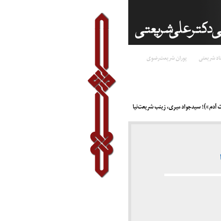
اد شریعتی
پوران شریعت‌رضوی
 آدم»)؛ سیدجواد میری، زینب شریعت‌نیا