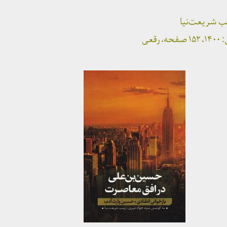
ب شریعت‌نیا
عی