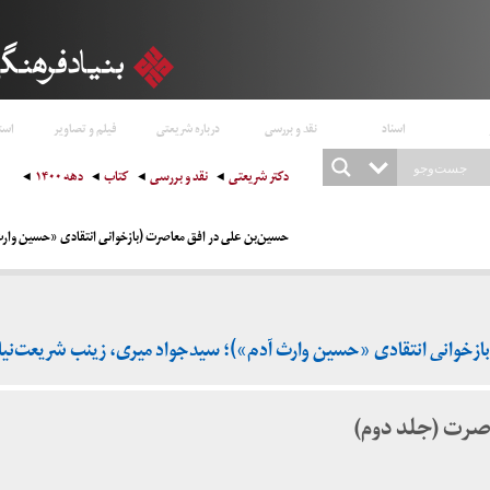
اسناد
نقد و بررسی
درباره شریعتی
فیلم و تصاویر
است
دکتر شریعتی
نقد و بررسی
کتاب
دهه ۱۴۰۰
حسین‌بن علی در افق معاصرت (بازخوانی انتقادی «حسین وارث
ازخوانی انتقادی «حسین وارث آدم»)؛ سیدجواد میری، زینب شریعت‌نیا
صرت (جلد دوم)