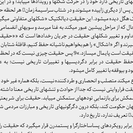
صه­ای تاریخی دارد خود را در حرکت شکل­ها و رویدادها می­یابد؛ و در ا
ک هگل دیده می­شود. این حقیقتِ دیالکتیک «شکل­های متفاوتی می­گیرد
 حال که از مراحل پیشین عبور می­کند به غنا می­رسد و سویه­ای انضما
ین حرکت مداوم و تغییر شکل­های حقیقت در جریان رخدادها است که ««حقیق
گیرد و با محتوای آن که خود حقیقت است پایمال می­سازد.»9 پس حقیقت چیز
حفظ حقیقت در برابر دگردیسی­ها و تغییرات تاریخی نیست؛ ب
 و بی­وقفه با تغییر کامل می­شود.
ی­کند متصلب و انحصاری و طردکننده نیست، بلکه هماره غیر خود را در
قت فراروایتی نیست که جدا از حوادث و تنش­های تاریخی معنا داشته ب
کش برای بازنماییِ توده­های ستمکش می­یابد. حقیقت برای شریعتی
ن حکومت کند، بلکه درون دگرگونی­های تاریخی و مبارزات مردمی شکل
.
رابر رویکردهای پساساختارگرا و پست­مدرن قرار می­گیرد که حقیقت را