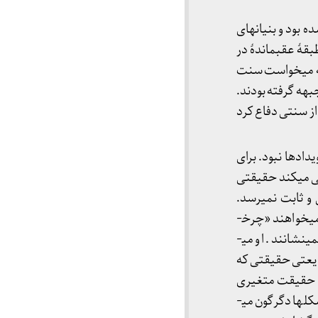
بود و بنیان­های
بقۀ عقب­ماندۀ در
گرفته بود که می­خواست سنت
بهه گرفته بودند.
از سنتی دفاع کرد
ادها نبود. برای
عی می­کند حقیقتی
و ثابت نمی­رسد.
بنیادگرایان و دیندارانی که می­پندارند حقیقت در نقطه­ای آغازین قرار دارد و برای احیای این اصالت می­خواهند «چرخ­
های تاریخ را به عقب برگردانند» جز افسردن حیات ذهن و تزلزل بنیادهای دینداری ثمری به بار نمی­نشانند. او می­
ر و همیشه پایدار، تنها تغییر است و ناپایداری»6. برای شریعتی حقیقتی که
د؛ حقیقت متغیری
است که ثابت نمی­شود، چرا که «زمان حرکت می­کند و جامعه پوست می­اندازد و سنت­ها و عادت­ها و شکل­ها دگرگون می­