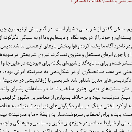
ریعتی و گفتمان عدالت اجتماعی»
. سخن گفتن از شریعتی دشوار است. در گذر بیش از نیم قرن چیزها
زیسته­‌ایم و خود را از دریچۀ نگاه او دیده‌­ایم و با او به سبکی دگرگونه
ر ناخودآگاه ما رخنه کرده و قوام­‌بخش پاره­ای از هستی ما شده؛ پس ن
و را چون ابژه‌­ای مستقل و منزوی نقد کرد. نیروی شریعتی در سویه­‌
ر شده و برای ما پایه‌­گذار شیوه‌­ای یگانه برای «بودن» در «این‌جا و
ی می­‌دهد میانجی­گری او در شکل‌­دهی به مدرنیتۀ ایرانی بوده.
گردیسی­‌های مدرن شناور شد شریعتی با ژرف­اندیشی در مدرنیتۀ غ
متن سنت­‌های بومی چتری ساخت تا ما در سایه­‌اش پذیرای واقع
 مبلغ مدرنیسم نبود و بر خلاف بسیاری از معاصرین مقهور کژفهمی 
او کرد لختی درنگ در برابر دگرگونی­‌های نوپا بود تا بتواند به «فاصل
 دست یابد و برای لحظاتی سرنوشت­‌ساز به رابطۀ «ما و مدرنیته» بین
یعتی از شرایط معاصر در حوزه­های فکری و سیاسی و فرهنگی و اجت
 در فضای فکری و روشنفکری هر ایده­ای ناگزیر شد با شریعتی وارد گف