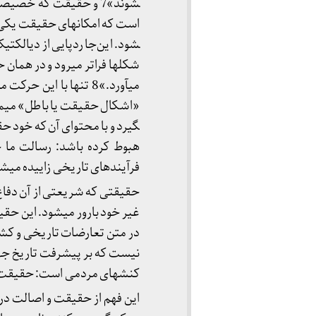
شوند»7 و حقیقت که خصی
شود. این‌جا ردپایی از دیالکتی
شکل­ها فراتر می­رود و در همان
می­آورد.»8 تنها با ا
هبوط کرده باشد: رسالت ما 
فرآیندهای تاریخی زاییده می­شود
حقیقتی که شریعتی از آن دفاع م
غیر خود بارور می­شود. این حقی
در متن تعارضات تاریخی و کشم
نیست که بر پیشرفت تاریخ جها
کنش­های مردمی است: حقیقت تعریف ندارد، تاریخ دارد
این فهم از حقیقت و اصالت در ب