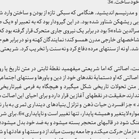
د خود ساخت.»3
درنیسم اندیشید. هنگامی که سبکی تازه از بودن و ساختن وارد شده 
 ریشه­کن شناور شده بود. در این گیرودار بود که به تعبیر او «یک ط
حال مرگ»4 که «وارث دورۀ ناصرالدین شاه»5 بود در برابر یک نیروی جاری متحرک قرار 
ا شاخص­های خارجی مدرن همسو کند؛ نمایندگان کهنه و نو در برابر هم ج
. او نه از سنت­های مرده دفاع کرد و نه سنت را تخریب کرد. شریعتی 
 اصالتی که اما شریعتی می­فهمید نقطۀ ثابتی در متن تاریخ یا روید
صالتی که او دستمایۀ نقدهای خود از دین و باورها و سنت­های اجتما
ر متن تحولات تاریخی شکل می­گیرد و هیچگاه به فرمی غیرتاریخی 
دانست «آن‌چه ثابت است و همواره لایتغی
هنگ شود در قالب­های متحجر بسته می­شود و به ضد خود بدل می­شو