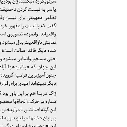
سرکوبگر رد می­کنند. ژان بودریا
نظامی مفهومی برای تبیین وق
گفت که واقعیت را مقهور خود س
نمایش ناواقعیت بدل می­شود و 
شده دیگر فاقد اصالت است؛ واق
دیگر نمی­تواند امیدی برای فرا ر
هماره در حرکت الحاق­ها محصور 
بی­پایان دلالت­ها می­لغزند و 
ارجاع دهد و نشانه­های دیگر نیز