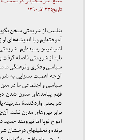
منبع: متن سخنرانی در نشست «ش
تاریخ: ۲۳ آذر ۱۳۹۰
بناست از شریعتی سخن بگوییم
آموخته­‌ایم و با اندیشه­‌های او 
اندیشیدن رسیده­‌ایم. شریعتی د
باید از شریعتی فاصله گرفت و ا
سیاسی و فکری و فرهنگی ما منتش
آن‌چه اهمیت بسزایی به شریعت
سیاسی و اجتماعی ما در متن د
فهم پیامدهای مدرن ­شدن در 
شریعتی واردکنندۀ مدرنیته یا
برابر نیروهای مدرن نشد. آن‌چه 
امواج نوپا اما نیرومندِ جدید
برنده و تحلیل­های درخشان شر
پذیرش عام یافت، به گونه­ای که