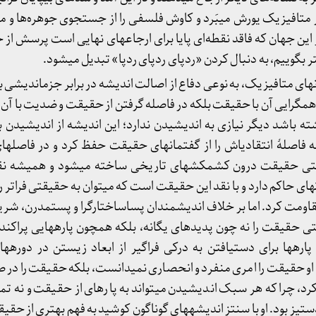
 متافیزیک یورش می­بَرد و کاوش فلسفی را از جستجوی جوهره­‌ها و مطلق­
ین جهان که فاقد نقطه­‌ای پایا برای ارجاع­های نهایی است پرسش از 
 بگوییم، به دنبال کردن «ردپای ردپای ردپا» تبدیل می­شود.
­های متافیزیک، به نوعی دفاع از اصالت اندیشه در برابر جزم­اندیشی ب
باشد دیگر نیازی به اندیشیدن ندارد؛ این اندیشه از اندیشیدن بازم
صلۀ انتقادی­اش را از گفتمان­های حقیقت حفظ کرد و در فاصله­ای
تی حقیقت درون کشمکش­های تاریخی ساخته می­شود و همیشه نقد
ی حاکم دارد و با نقد این حقیقت است که می­توان به حقیقتی فراتر 
مقاومت کرد. اما بر خلاف اندیشمندان پساساختارگرا و پست­مدرن، ش
یقت را نه چون پدیده­ای یگانه، بلکه همچون پاره­هایی پراکنده 
اره­ها برای دست­یافتن به درکی فراگیر از ابعاد زیستن در دوره­ه
­کرد، چرا که هر سبک اندیشیدن می­تواند به پاره­ای از حقیقت و نه
یز بود. او با سنتز اندیشه­های گوناگون کوشید به فهم بهتری از حقی