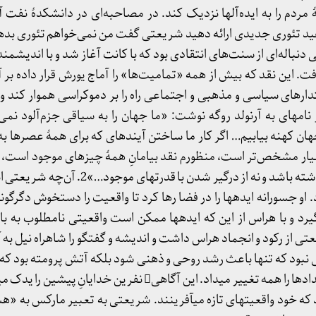
 زندگی عامۀ مردم را به ایده­‌آل­ها نزدیک کند. در مصاحبه­‌ای در دانشکدۀ نف
ید تئوری جدیدی ارائه دهید شریعتی گفت من نمی‌خواهم تئوری بده
. نقد شریعتی دنباله­‌ای از سنت‌­های انتقادی بود که با کانت آغاز شد و با اندیش
ت. این نقد که بیش از همه «تمامیت­‌ها» را آماج یورش قرار داده بر آن
های سیاسی و مذهبی و اجتماعی راه را بر دموکراسی هموار کند و ش
امه­ای به آرنولد روگه نوشت: «ما جهان را به سیاقی جزم­‌آلود نمی­‌
هان کهنه بیابیم… اگر کار ما ساختن آینده­ای که برای همۀ عصرها ب
ار مشخص­‌تر است، منظورم نقد بی­امانِ همۀ چیزهای موجود است، بی­
او جسورانه ایده­ها را در فضا رها کرد تا واقعیت را دستخوش دگرگو
و با هراس از این که ایده­ها ممکن است واقعیتی نامطلوب به بار ب
ی از رکود و انجماد هراس داشت و اندیشه و گفتگو را شاهراه نیل به
ی نبود که تنها باعث رشد روحی و ذهنی شود بلکه آتش پرومته بود که
را به آتش می­کشید و مسیر رویدادها را همه تغییر می­داد. این آگاهی نفرین
 که خود واقعیت­های تازه می­آفرینند. شریعتی به تعبیر مارکس به «