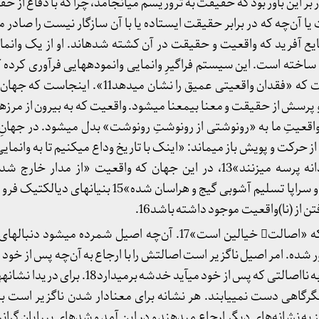
ر بر این باور بود که حقیقت به تروریسم می­انجامد، چرا که با دفاع از
ایع آفرید که واقعیت و حقیقت در آن کشته شده­اند. او از یک وا
اخته است. این سیستم فراگیرِ وانمایی وانموده­هایی فرآوری کرده ک
واقعی­اند: وانموده تصویری است که «فقدان واقعیتی عمیق را نش
پرسش از حقیقت و معنا بی­معنا می­شود. واقعیت که به بیرون از مرز
عیتِ ما به «رونوشتی از رونوشتِ رونوشت» بدل می­شود. در جهانِ ب
جنون‌آمیزترین فرضیه گرویده و سراپا تسلیم آشوبی گیج و هراسان شد
فتن از (نا)واقعیت موجود داشته باشد16.
ژاک دریدا هم بر این باور بود که «اصالت خیالین است»17. آن‌چه اصیل شمرده 
شده. امر اصیل ناگزیر است اصالتش را با ارجاع به آن‌چه پس از خود م
این گونه اصالتش با درآویختن به نااصالتی که پس از خود می­آی
به لنگرگاهی دست نمی­یابند. هر نشانه برای معنادار شدن ناگزیر است به
 به نشانه­‌های دیگر ارجاع می­دهند و در این آمد و شدهای بی­پایان گرا