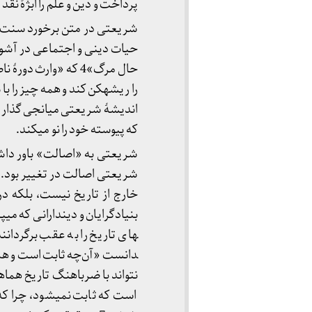
پرداخت و دین و علم را ابژۀ نق
شریعتی در متن برخورد سنت و م
حیات دینی و اجتماعی در آشوبی
را ریشه­کن کند و همه چیز را ب
اندیشۀ شریعتی میانجی گذار شد
که پیوسته خود را نو می­کند.
شریعتی به «اصالت» باور داشت،
شریعتی اصالت در تغییر بود. ا
خارج از تاریخ نیست، بلکه د
نتواند با ضرباهنگ تاریخ هما