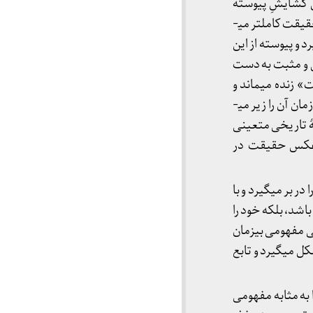
ین گشایشِ پیوسته
است که امکان­های حقیقت یکی پس از دیگری زاییده می­شوند و در شتاب سراسیمۀ زمان هر لحظه حقیقت کامل­تر می­
 و پیوسته از این
می و مثبت به دست
ت» زنده می­ماند و
«اشکال حقیقت یا باطل» می­میرند و اگر «اشکال» را هم بخواهیم ناشیانه حفظ کنیم، قافلۀ شتابان زمان آن را زیر می­
ی نیست که در لحظۀ تاریخی متعینی
ه عکس حقیقت در
 بر می­گیرد و با
اشد، بلکه خود را
 مفهومی بی­زمان
 می­گیرد و تابع
 به مثابه مفهومی