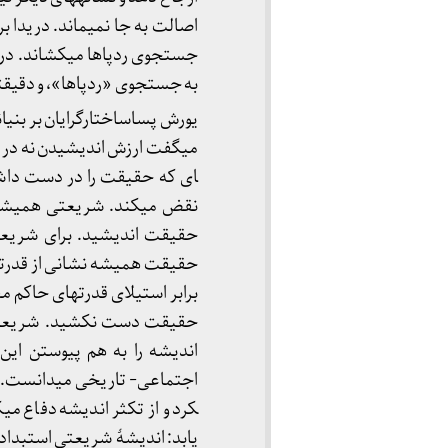
اصالت به جا نمی­ماند. دریدا بر
جستجوی ردپاها می­کشاند. در ا
به جستجوی «ردپاها»، و دقیق­تر
یورش پساساختارگرایان بر بنیان
ای که حقیقت را در دست داشته 
نقض می­کند. شریعتی همیشه فا
حقیقت اندیشید. برای شریع
حقیقت همیشه نشانی از قدرت­ها
برابر استیلای قدرت­های حاکم 
حقیقت دست نکشید. شریعتی حق
اندیشه را به هم پیوستن این پ
کرد و از تکثر اندیشه دفاع می
یابد: اندیشۀ شریعتی استبدادست