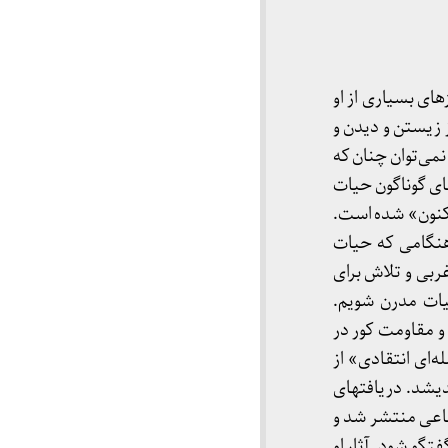
ی بسیاری از او
 از زیستن و دیدن و
می­‌توان چنان که
های گوناگون حیات
 اکنون» شده است.
 هنگامی که حیات
ربی و تلاش برای
یات مدرن شویم.
و مقاومت کور در
ه­‌ای انتقادی» از
دیشد. دریافت­های
ماعی منتشر شد و
تگو شود. آثار او