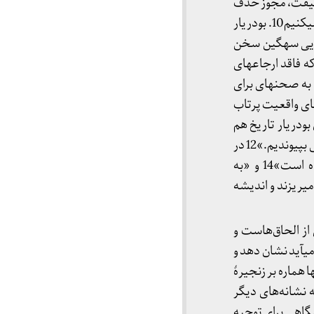
 حقیقت، مجوز حذف
یا سر به نیست کردن ناحقیقت یا آن‌چه که در برابر حقیقت ایستاده یا با آن سازگار نیست را صادر می­کنیم10. بودریار
نمایی سهگین سخن
ه فاقد ارجاع­های
ان می­دهد11». اینجاست که جهان به صحنه­ای برای
های واقعیت پرتاب
ودریار تاریخ هم
حتی مسحور وانمایی می­شود و از حرکت و پویش باز می­ماند: «اینک با تاریخ وداع می­کنیم تا به وانمایی بپیوندیم.»12 در
این جهان که «وانموده­ها آزادانه پرسه می­زنند»13، در این جهان که واقعیت «از مدار خارج شده است»14 و «به
ه»15 بنیان­های دیالکتیک فرو می­ریزند و اندیشه
می­شود دنباله­ای از الحاق‌هاست و
ی­آید نشان دهد و
د خدشه برمی­دارد18. برای دریدا نشانه­ها هماره بر زنجیرۀ
 نشانه­‌های دیگر
نیگاهی برای توجیه