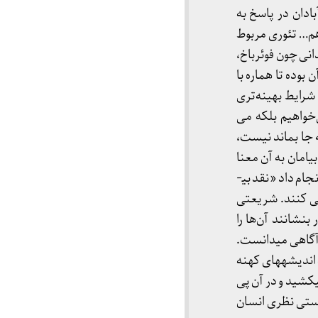
ت آبادان در پاسخ به
م… تئوری مربوط
مندانی چون فوئرباخ،
 بوده تا هماره با
رایط بهینه­‌تری
خواهیم بلکه می­‌
ه جا بماند نیست،
امان به آن معنا
که نقد نه از نتایج خود هراس داشته باشد و نه از درگیر شدن با قدرت­های موجود…»2. آن‌چه شریعتی انجام داد «نقد بی­
نی کنند. شریعتی
نشانند آن‌ها را
 آگاهی می­دانست.
 اندیشه­های کهنه
 خدایانِ پیشین را یدک می­کشید و در آن پی
هستی نظری انسان