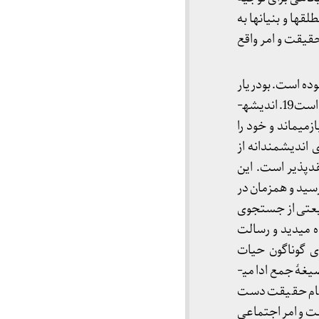
ها و بنیان­ها به
حقیقت و امر واقع
وده است. بودریار
می­گفت ارزش اندیشیدن نه در همگرایی آن با حقیقت بلکه در فاصله گرفتن از حقیقت و ضدیت با آن است19. اندیشه­
ی­ماند و خود را
 اندیشمندانه از
پذیر است. این
رسید و همزمان در
ریعتی از جستجوی
می­دید و رسالت
ای گوناگون حیات
اجتماعی- تاریخی می­دانست. او حقیقت را امری منفرد و انحصاری نمی­دانست، بلکه حقیقت را در صیغۀ جمع ادا می­
 تمام حقیقت دست
قت و امر اجتماعی