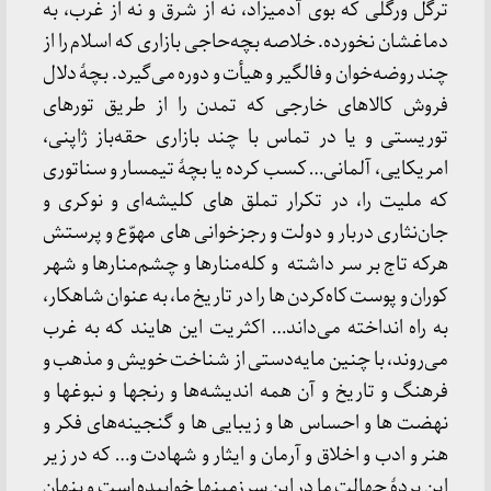
ترگل ورگلی که بوی آدمیزاد، نه از شرق و نه از غرب، به
دماغشان نخورده. خلاصه بچه‌حاجی بازاری که اسلام را از
چند روضه‌خوان و فالگیر و هیأت و دوره می‌گیرد. بچۀ دلال
فروش کالاهای خارجی که تمدن را از طریق تورهای
توریستی و یا در تماس با چند بازاری حقه‌باز ژاپنی،
امریکایی، آلمانی… کسب کرده یا بچۀ تیمسار و سناتوری
که ملیت را، در تکرار تملق های کلیشه‌ای و نوکری و
جان‌نثاری دربار و دولت و رجزخوانی های مهوّع و پرستش
هرکه تاج بر سر داشته و کله‌منارها و چشم‌منارها و شهر
کوران و پوست کاه‌کردن ها را در تاریخ ما، به عنوان شاهکار،
به راه انداخته می‌داند… اکثریت این هایند که به غرب
می‌روند، با چنین مایه‌دستی از شناخت خویش و مذهب و
فرهنگ و تاریخ و آن همه اندیشه‌ها و رنجها و نبوغها و
نهضت ها و احساس ها و زیبایی ها و گنجینه‌های فکر و
هنر و ادب و اخلاق و آرمان و ایثار و شهادت و… که در زیر
این پردۀ جهالت ما در این سرزمینها خوابیده است و پنهان