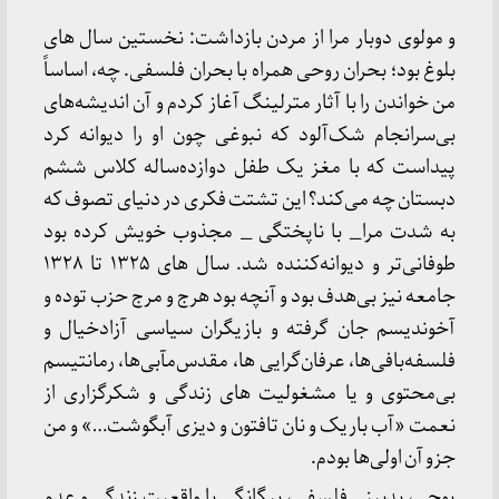
و مولوی دوبار مرا از مردن بازداشت: نخستین سال های
بلوغ بود؛ بحران روحی همراه با بحران فلسفی. چه، اساساً
من خواندن را با آثار مترلینگ آغاز کردم و آن اندیشه‌های
بی‌سرانجام شک‌آلود که نبوغی چون او را دیوانه کرد
پیداست که با مغز یک طفل دوازده‌ساله کلاس ششم
دبستان چه می‌کند؟ این تشتت فکری در دنیای تصوف که
به شدت مرا_ با ناپختگی _ مجذوب خویش کرده بود
طوفانی‌تر و دیوانه‌کننده شد. سال های ۱۳۲۵ تا ۱۳۲۸
جامعه نیز بی‌هدف بود و آنچه بود هرج و مرج حزب توده و
آخوندیسم جان گرفته و بازیگران سیاسی آزادخیال و
فلسفه‌بافی‌ها، عرفان‌گرایی ها، مقدس‌مآبی‌ها، رمانتیسم
بی‌محتوی و یا مشغولیت های زندگی و شکرگزاری از
نعمت «آب باریک و نان تافتون و دیزی آبگوشت…» و من
جزو آن اولی‌ها بودم.
پوچی، بدبینی فلسفی، بیگانگی با واقعیت زندگی و عدم