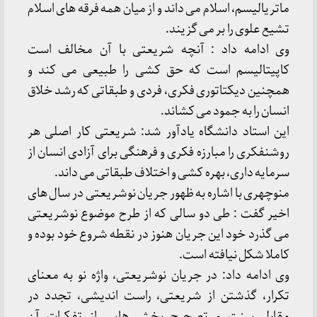
ماتریالیسم، اسلام می داند و از میان همه فرقه های اسلام
تشیع علوی را بر می گزیند.
وی ادامه داد : آنچه شریعتی با آن مخالف است
كاپیتالیسم است كه حق كشی را طبیعی می كند و
همچنین دیكتاتوری فكری، فردی و طبقاتی كه رشد خلاق
انسان را به جمود می كشاند.
این استاد دانشگاه یادآور شد: شریعتی كار اصلی هر
روشنفكری را مبارزه فكری و فرهنگی برای آزادی انسان از
سرمایه داری، بهره كشی و اختلاف طبقاتی می داند.
منوچهری با اشاره به ظهور جریان نوشریعتی در سال های
اخیر گفت : طی دو سالی كه از طرح موضوع نوشریعتی
می گذرد خود این جریان هنوز در نقطه شروع خود بوده و
كاملا شكل نیافته است.
وی ادامه داد: در جریان نوشریعتی، واژه نو به معنای
تكرار، گذشتن از شریعتی، راست اندیشی، تجدد در
مقابل سنت و تصحیح بخش هایی از تفكرات آن