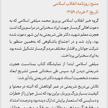
منبع: روزنامه انقلاب اسلامی
تاریخ: ۲ خرداد ۱۳۵۹
گروه خبر انقلاب اسلامی پریروز محمد مبلغی اسلامی که به
دعوت اهالی گرمسار جهت ایراد سخنرانی در مراسم بزرگداشت
هجرت معلم شهید دکتر علی شریعتی به این شهر دعوت شده
بود، وارد شد و در اجتماع باشکوهی که به‌همین منظور با
شرکت جوانان و اقشار مختلف مردم گرمسار تشکیل شده بود
به ایراد سخنرانی پرداخت.
مبلغی اسلامی ابتدا از نمایشگاه کتاب بمناسبت هجرت
شریعتی دیدن کرد سپس طی سخنانی ضمن تشریح ابعاد
متعدد شخصیت استاد شهید دکتر شریعتی یادآور شد:
تلاش بی‌دریغ شریعتی در عمر کوتاهش که البته در محتوا و
کیفیت بسیار بزرگ و پربار، براین بود که نسل جوان را از خطرات
و دسایسی که استعمار برایش تدارک دیده بود و درصدد امتداد
مسخ فرهنگ و مذهب و بطلان نیروی فکری و جسمی جوانان