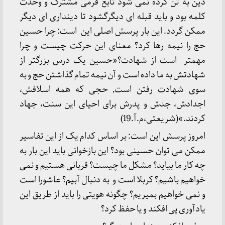
دین به تن کرده نمی شود تابع فرمی مشترک و وحدت
کلمه بود و باید قبله ای دیگرگشود تا دینداری ای دیگر
ممکن گردد. این بار پرسش اصلی این است: چرا حسین
حج را نیمه رها کرد؟ معنای این حرکت چیست و چرا
مهمتر است از شهادت؟«حسین یک درس بزرگتر از
شهادتش به ما داده است و آن نیمه تمام گذاشتن حج و به
سوی شهادت رفتن است, حجی که همه اسلافش،
اجدادش، جدش و پدرش برای احیای این سنت، جهاد
کردند.»(شریعتی،م.آ.19)
امروز پرسش این است: بر اساس کدام یک از این تفاسیر
ممکن می توان حسینی بود؟ این بازخوانی باید این بار به
چه کار ما بیاید؟ مشکل ما چیست؟ قربانی هستیم و نمی
خواهیم باشیم؟ کربلا است و به دنبال آبیم؟ عاشورا است
و نمی خواهیم بمیریم؟ چگونه هویتی را باید از طریق این
یادآوری پی افکند و یا حفظ کرد؟