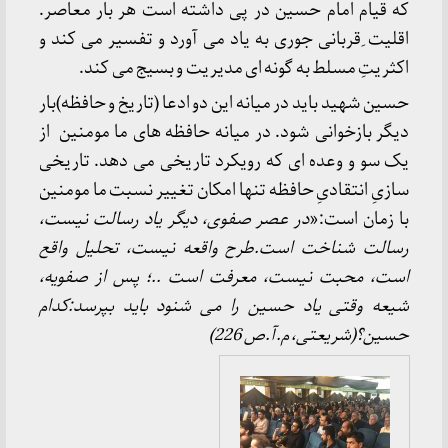
که قیام امام حسین در پی داشته است هر بار معاصر.
اقلیت ِقربانی جوری به یاد می آورد و تفسیر می کند و
اکثریتِ مسلط به گونه ای مدیریت و بسیج می کند.
حسین شهید باید در میانه این دو ادعا (تاریخ و حافظه)بار
دیگر بازخوانی شود. در میانه حافظه های ما مومنین از
یک سو و وعده ای که رویکرد تاریخی می دهد. تاریخی
سازیِ انتقادیِ حافظه تنها امکان تغییر نسبت ما مومنین
با زمان است:«
در عصر صفوی، دیگر یاد رسالت نیست،
رسالت شناخت است.طرح واقعه نیست، تحلیل واقع
است، محبت نیست، معرفت است ..؛ پس از صفویه،
شیعه وقتی یاد حسین را می شنود باید بپرسد:کدام
حسین؟(شریعتی، م.آ.ص 226)