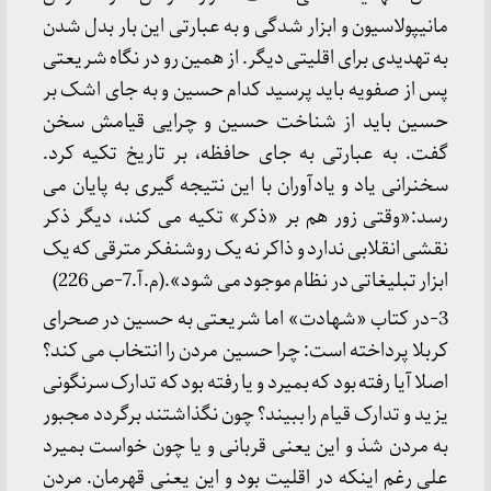
مانیپولاسیون و ابزار شدگی و به عبارتی این بار بدل شدن
به تهدیدی برای اقلیتی دیگر. از همین رو در نگاه شریعتی
پس از صفویه باید پرسید کدام حسین و به جای اشک بر
حسین باید از شناخت حسین و چرایی قیامش سخن
گفت. به عبارتی به جای حافظه، بر تاریخ تکیه کرد.
سخنرانی یاد و یادآوران با این نتیجه گیری به پایان می
رسد:«وقتی زور هم بر «ذکر» تکیه می کند، دیگر ذکر
نقشی انقلابی ندارد و ذاکر نه یک روشنفکر مترقی که یک
ابزار تبلیغاتی در نظام موجود می شود».(م.آ.7-ص 226)
3-در کتاب «شهادت» اما شریعتی به حسین در صحرای
کربلا پرداخته است: چرا حسین مردن را انتخاب می کند؟
اصلا آیا رفته بود که بمیرد و یا رفته بود که تدارک سرنگونی
یزید و تدارک قیام را ببیند؟ چون نگذاشتند برگردد مجبور
به مردن شذ و این یعنی قربانی و یا چون خواست بمیرد
علی رغم اینکه در اقلیت بود و این یعنی قهرمان. مردن