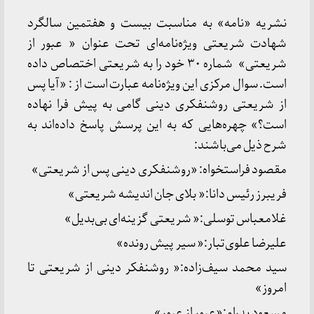
نشریه «نامه» به مناسبت بیست و هفتمین سالگرد
شهادت شریعتی ویژه‌نامه‌ای تحت عنوان « عبور از
شریعتی» شماره ۳۰ خود را به شریعتی اختصاص داده
است. سوال مرکزی این ویژه‌نامه عبارت است از : «آیا پس
از شریعتی روشنفکری دینی گامی به پیش فرا نهاده
است؟» چهره‌هایی که به این پرسش پاسخ داده‌اند به
شرح ذیل می‌باشند:
مقصود فراستخواه: «روشنفکری دینی پس از شریعتی»
فریبرز رئیس دانا:« بلای جان اندیشه شریعتی»
غلامعباس توسلی:« شریعتی گزینه‌ای بی‌بدیل»
علیرضا علوی‌تبار:« سیر پیش رونده»
سید محمد سیف‌زاده:« روشنفکر دینی از شریعتی تا
امروز»
مسعود پدرام:«عبور از عبور»