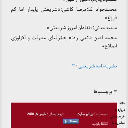
محمدجواد غلامرضا کاشی:«شریعتی پایدار اما کم
فروغ»
سعید مدنی:«نقادان امروز شریعتی»
محمد امین قانعی راد:« جغرافیای معرفت و اکولوژی
اصلاح»
نشریه نامه شریعتی ۳۰
≡ برچسب‌ها
خانه
درباره ما
نویسنده :
اپراتور سایت
تاریخ ارسال :
مارس 6, 2018
خرید پستی
تماس با ما
1832 بازدید