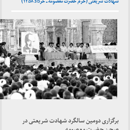
شهادت شریعتی (حرم حضرت معصومه ـ خرداد ۱۳۵۸)
برگزاری دومین سالگرد شهادت شریعتی در
صحن حضرت معصومه