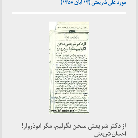
مورد علی شریعتی (۱۳ آبان ۱۳۵۸)
از دکتر شریعتی سخن نگوئیم، مگر ابوذروار!
احسان شریعتی