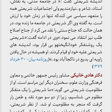
اندیشه شریعتی گفت :« در جامعه مدنی، به نقاش،
استاد، شاعر و..نیازمندیم ولی اجتماعیات شریعتی همه
را متعهد سیاسی می کندکه تنها در زمان خود با ارزش
است. به گفته وی اگر شریعتی در جامعه ما زنده بود، در
همان حالت که جناح سنتی را نقد می کرد از جناح اصلاح
طلب نیز انتقاد می نمود.»وی در ادامه گفت:«شریعتی
یک روشنفکر خودانگیختهو بی قرار بود، اندیشه های
شریعتی علیه خود او قیام کردند. او همیشه در حال یافتن
زاویه ای بدیع در ناکجاآباد بود.»(
روزنامه بیان- ۳۰ خرداد
)
۱۳۷۹
دکتر هادی خانیکی
مشاور رئیس جمهور خاتمی و معاون
فرهنگی وزارت علوم، سخنران دیگر این مراسم است. او از
مظلومیت شریعتی می گوید:«ما شریعتی را یک متفکر
مظلوم می شناسیم، زیرا از دو سو مورد نقد و طعن رار
گرفت که منجر به مظلومیت او شد. از نظر شریعتی،
کسانی که اندیشه نو را نمی پذیرند و نیز کسانی که دین را