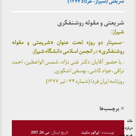
شریعتی (شیراز- خرداد ۱۳۷۷)
شریعتی و مقوله روشنفکری
شیراز:
–
سمینار دو روزه تحت عنوان «شریعتی و مقوله
روشنفکری»
در
انجمن اسلامی دانشگاه شیراز.
. با حضور آقایان دکتر غنی نژاد، شمس الواعطین، احمد
نراقی، جواد کاشی، یوسفی اشکوری.
روزنامه ایران فردا (شماره ۴۴- تیر ۱۳۷۷)
≡ برچسب‌ها
خانه
درباره ما
نویسنده :
اپراتور سایت
تاریخ ارسال :
می 24, 2017
خرید پستی