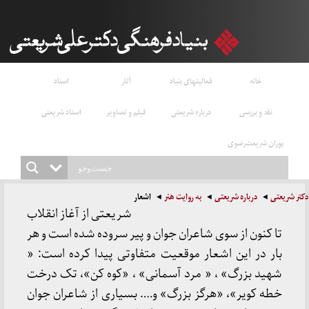
خانه
فعالیتهای بنیاد
آثار
اسناد
نقد و بررسی
درباره شریعتی
فیلم و تصاویر
استاد شریعتی
پوران شریعت‌رضوی
دکتر شریعتی
درباره شریعتی
به روایت هنر
اشعار
شریعتی از آغاز انقلاب
تا کنون از سوی شاعران جوان و پیر سروده شده است و هر
بار در این اشعار موقعیت متفاوتی پیدا کرده است: «
شهید بزرگ» ، « مرد آسمانی» ، «کوه کن»، تک درخت
خطه کویر»، «هرگز بزرگ» و…. بسیاری از شاعران جوان