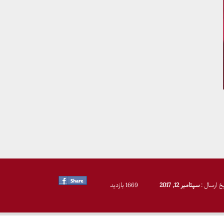
یخ ارسال :
سپتامبر 12, 2017
1669 بازدید