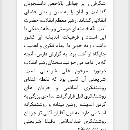
شگرفی را بر جوانان بالاخص دانشجویان
گذاشت و آنان را به متن و بطن فضای
انقلابی کشاند. رهبر معظم انقلاب، حضرت
آیت الله خامنه ای دوستی و رابطه نزدیکی با
این استاد و فرهیخته اندیشه ای کشور
داشت و به خوبی با ابعاد فکری و اهمیت
جایگاه او آشنا بود. به گزارش فارس، آنچه
که در ادامه می خوانید سخنان رهبر انقلاب
درمورد مرحوم علی شریعتی است.
شریعتی آن کسی بود که نقطه التقای
روشنفکری اسلامی و جریان های
روشنفکری قبل قرار گرفت لذا حق بزرگی به
گردن اندیشه روشن بینانه و روشنفکرانه
اسلامی دارد. به قول آقایان آنتی تز جریان
روشنفکری ضداسلامی دقیقا شریعتی
بود.(59/4/4)