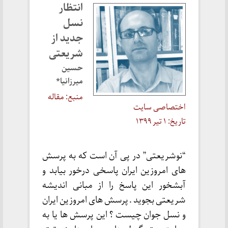
انتظار
نسل
جدید از
شریعتی
حسین
میرزانیا*
منبع: مقاله
اختصاصی سایت
تاریخ: ۱ تیر ۱۳۹۹
“نوشریعتی” در پی آن است که به پرسش
های امروزین ایران پاسخی درخور بیابد و
آبشخور این پاسخ را از مبانی اندیشه
شریعتی بجوید . پرسش های امروزین ایران
و نسل جوان چیست ؟ این پرسش ها یا به