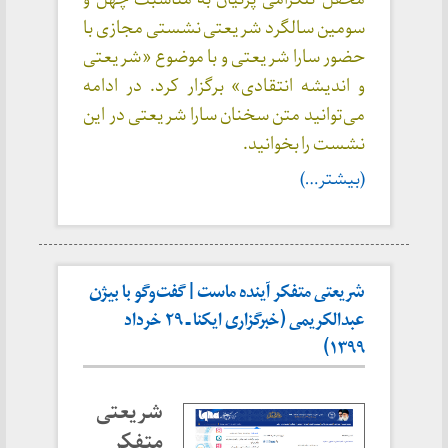
سومین سالگرد شریعتی نشستی مجازی با
حضور سارا شریعتی و با موضوع «شریعتی
و اندیشه انتقادی» برگزار کرد. در ادامه
می‌توانید متن سخنان سارا شریعتی در این
نشست را بخوانید.
(بیشتر…)
شریعتی متفکر آینده ماست | گفت‌وگو با بیژن
عبدالکریمی (خبرگزاری ایکنا ـ ۲۹ خرداد
۱۳۹۹)
شریعتی
متفکر