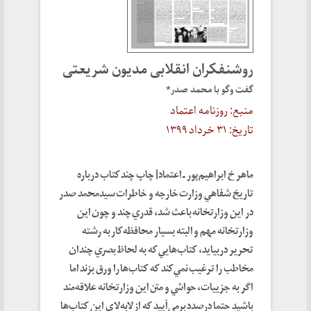
روشنفكران انقلابی مديون شريعتی
گفت‌ وگو با محمد صدر*
منبع: روزنامه اعتماد
تاریخ: ۳۱ خرداد ۱۳۹۹
ماهرخ ابراهيم‌پور ـ اعتماد| چاپ چند كتاب درباره
تاريخ شفاهي وزارت خارجه و خاطرات سيدمحمد صدر
در اين وزارتخانه باعث شد، قدري چند و چون اين
وزارتخانه مهم و البته بسيار محافظه‌كار به رشته
تحرير دربيايد، كتاب‌هايي كه به لحاظ بصري چندان
مخاطب را ترغيب نمي‌كند كه كتاب‌ها را ورق بزند اما
اگر به جزييات، حواشي و متن اين وزارتخانه علاقه‌مند
باشيد حتما درصدد برمي‌آييد كه از لابه‌لاي اين كتاب‌ها