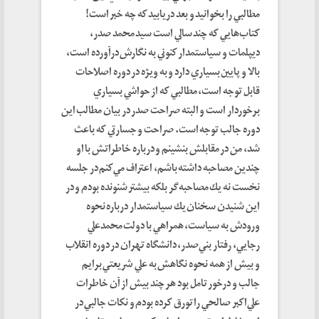
مطالبي را بخوانيد و بعد دريابيد كه چه خبر است!
كتاب‌هايي كه چند سالي است سيد محمد صدر،
ديپلمات و سياستمدار كنوني به نگارش درآورده است،
بالا و پايين بسياري دارد و به ويژه در دوره اصلاحات
قابل توجه است، مطالبي كه از حواشي بسياري
برخوردار است و البته صراحت صدر در بيان مطالب اين
دوره جالب توجه است. صراحت و جسارتي كه باعث
شد، من در مقابلش بنشينم و درباره خاطراتش با او
چندين مصاحبه داشته باشم، اعتراف مي‌كنم در جلسه
نخست نه يك مصاحبه‌گر بلكه بيشتر شنونده بودم و در
اين شنيدن سخنان يك سياستمدار درباره نحوه
ورودش به سياست، همراهي با دولت محمدعلي
رجايي، رفتار بني‌صدر، دانشگاه تهران در دوره انقلاب
و بيش از همه نحوه نگاهش به علي شريعتي برايم
جالب و درخور تامل بود هر چند بيش از آن خاطرات
علي‌اكبر صالحي را تورق كرده بودم و نكات جالبي در