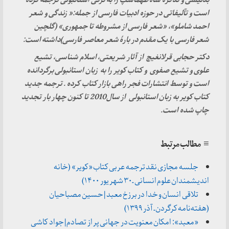
بدلیسی و تذکرۀ شاه طهماسپ را به ترکی استانبولی ترجمه کرده
است و تآلیفاتی در حوزه ادبیات فارسی از جمله:« زندگی و شعر
احمد شاملو»، «شعر فارسی از مشروطه تا جمهوری» (گلچین
شعر فارسی با یک مقدم در بارۀ شعر معاصر فارسی)داشته است:
دکتر حجابی قرلانغیچ از آثار شریعتی، اسلام شناسی، تشیع
علوی و تشیع صفوی و کتاب کویر را به زبان استانبولی برگردانده
است و توسط انتشارات فجر راهی بازار کتاب کرده . ترجمه جدید
کتاب کویر به زبان استانبولی از سال2010 تا کنون چهار بار تجدید
چاپ شده است.
≡ مطالب مرتبط
جلسه مجازی نقد ترجمه عربی کتاب «کویر» (خانه
اندیشمندان علوم انسانی ـ ۳۰ شهریور ۱۴۰۰)
تلاقی انسان و خدا در برزخ معبد | حسین مصباحیان
(هفته‌نامه کرگردن ـ آذر ۱۳۹۹)
«معبد»: امکان معنویت در جهانی پر از تصادم | جواد کاشی