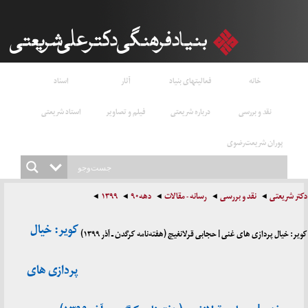
خانه
فعالیتهای بنیاد
آثار
اسناد
نقد و بررسی
درباره شریعتی
فیلم و تصاویر
استاد شریعتی
پوران شریعت‌رضوی
دکتر شریعتی
نقد و بررسی
رسانه - مقالات
دهه۹۰
۱۳۹۹
کویر: خیال
کویر: خیال پردازی های غنی | حجابی قرلانغیچ (هفته‌نامه کرگدن ـ آذر ۱۳۹۹)
پردازی های