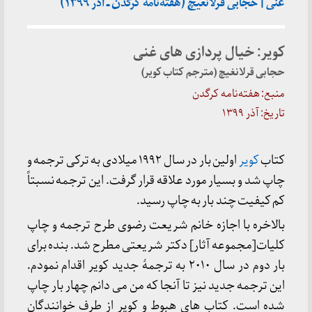
غنی | حجابی قرلانغیچ (هفته‌نامه کرگدن ـ آذر ۱۳۹۹)
کویر: خیال پردازی های غنی
حجابی قرلانغیچ (مترجم کتاب کویر)
منبع: هفته‌نامه کرگدن
تاریخ: آذر ۱۳۹۹
کتاب
کویر
اولین بار در سال ۱۹۹۲ میلادی به ترکی ترجمه و
چاپ شد و بسیار مورد علاقه قرار گرفت. این ترجمه نسبتاً
کم کیفیت چند بار به چاپ رسید.
بالاخره با اجازه خانم شریعت رضوی طرح ترجمه و چاپ
کلیات[مجموعه آثار] دکتر شریعتی مطرح شد. بنده برای
بار دوم در سال ۲۰۱۰ به ترجمۀ جدید کویر اقدام نمودم.
این ترجمه جدید نیز تا آنجا که من می دانم چهار بار چاپ
شده است. کتاب های هبوط و کویر از طرف خوانندگان