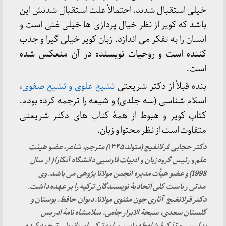
خیلی استقبال شدند. احتمالاً علت استقبال شدنش این
باشد که کویر از نظر خیال پردازی ها خیلی غنی است و
انسان را به تفکر می اندازد. زبان کویر خیلی گیرا و جذب
کننده است و روحیات نویسنده در آن منعکس شده
است.
بنده قبلاً از دکتر شریعتی
تشیع علوی و تشیع صفوی
،
اسلام شناسی (سه جلدی) و شیعه را ترجمه کرده بودم.
کتاب کویر و هبوط از همۀ کتاب های دکتر شریعتی
متفاوت است از نظر محتوا و زبان.
دکتر حجابی قرلانغیچ (متولد ۱۳۴۵) مترجم، شاعر، عضو هیئت
علم و رئیس گروه زبان و ادبیات فارسیی دانشگاه آنکارا ( ار سال
1998) و عضو هیأت مدیره انجمن مولانا پژوهی می باشد. وی
مدتی ریاست کلی اتحادیۀ نویسندگان ترکیه را بر عهده داشت.
دکتر قرلانغیچ آثاری چون مثنوی مولانا، دیوان حافظ، بوستان و
گلستان سعدی، سبحة الابرار جامی، سلامشاه نامۀ ادریس