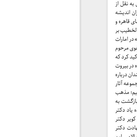
به نقل از
ن اندیشه
ی قاهره و
 پایان نامه ها را الخطیب بر
در امارات
فوی مرحوم
کید کرد که
 در بیروت
ان درباره
موعه آثار
میم؛ مذهب
ازگشت به
یاد دکتر
کویر دکتر
ادت دکتر
لامیر این