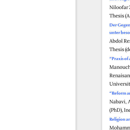
Niloofar 
Thesis (A
Der Gegens
unter beso
Abdol Re
Thesis (d
“Praxis of 
Manouche
Renaisanc
Universit
“Reform an
Nabavi, 
(PhD), In
Religion an
Mohamma