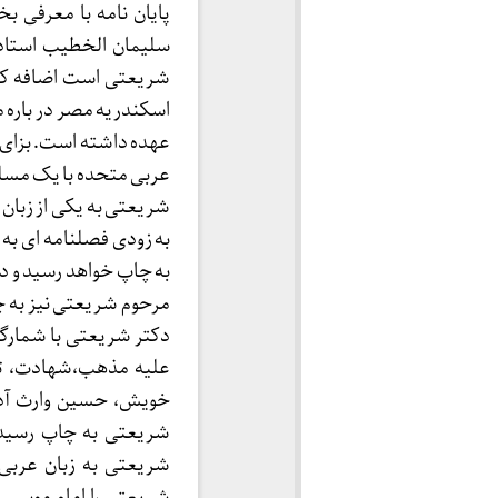
پایان نامه با معرفی 
سلیمان الخطیب استاد 
شریعتی است اضافه کرد:
عهده داشته است. بزای 
عربی متحده با یک مسل
شریعتی به یکی از زبان ه
به زودی فصلنامه ای به 
به چاپ خواهد رسید و در
مرحوم شریعتی نیز به چ
دکتر شریعتی با شمارگا
علیه مذهب،شهادت، تش
خویش، حسین وارث آدم
شریعتی به چاپ رسیده 
شریعتی به زبان عربی
شریعتی را امام موسی صد