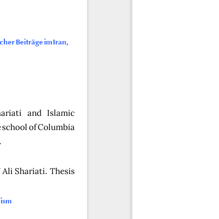
her Beiträge im Iran,
ariati and Islamic
e school of Columbia
.
Ali Shariati. Thesis
’ism