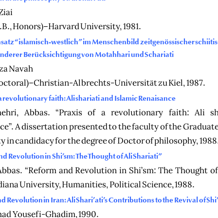
Ziai
.B., Honors)–Harvard University, 1981.
atz “islamisch-westlich” im Menschenbild zeitgenössischer schiitisc
nderer Berücksichtigung von Motahhari und Schariati
za Navah
octoral)–Christian-Albrechts-Universität zu Kiel, 1987.
a revolutionary faith: Ali shariati and Islamic Renaisance
hri, Abbas. “Praxis of a revolutionary faith: Ali sh
e”. A dissertation presented to the faculty of the Graduat
y in candidacy for the degree of Doctor of philosophy, 1988
d Revolution in Shi’sm: The Thought of Ali Shariati”
Abbas. “Reform and Revolution in Shi’sm: The Thought of 
diana University, Humanities, Political Science, 1988.
d Revolution in Iran: Ali Shari’ati’s Contributions to the Revival of Shi
d Yousefi-Ghadim, 1990.