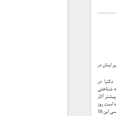
 لبنان در
دکترا در
ه شناختی
یشتر آثار
ه است روز
جمعه در گفت و گو با خبرنگار ایرنا افزود: «قرار است کتابشناسی این 70