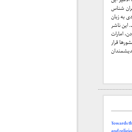
یران شناس
ازگشت به خویشتن» دکتر شریعتی را در سال 1984 میلادی به زبان
 این ناشر
ن، امارات
ورها قرار
ندیشمندان
Towards the
and religio