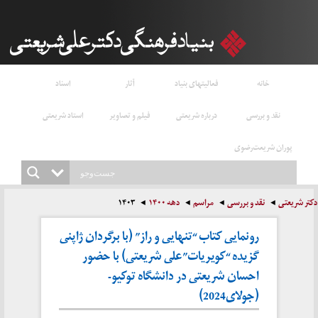
خانه
فعالیتهای بنیاد
آثار
اسناد
نقد و بررسی
درباره شریعتی
فیلم و تصاویر
استاد شریعتی
پوران شریعت‌رضوی
دکتر شریعتی
نقد و بررسی
مراسم
دهه ۱۴۰۰
۱۴۰۳
رونمایی کتاب “تنهایی و راز” (با برگردان ژاپنی
گزیده “کویریات”علی شریعتی) با حضور
احسان شریعتی در دانشگاه توکیو-
(جولای2024)