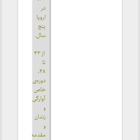
در 
اروپا 
پنج 
سال.
 از ۴۳ 
تا 
۴۸، 
دوره‌ی 
خاص 
آوارگی 
و 
زندان 
و 
مقدمه‌چینی 