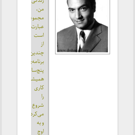
زندگی 
من، 
مجموعاً، 
عبارت 
است 
از 
چندین 
برنامه‌ی 
پنج‌ساله. 
همیشه 
کاری 
را 
شروع 
می‌کرده‌ام 
و به 
اوج 