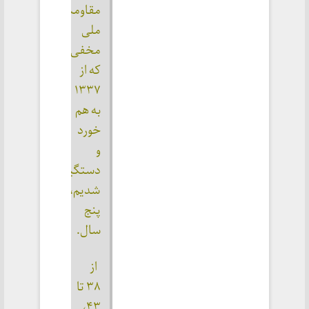
مقاومت 
ملی 
مخفی، 
که از 
۱۳۳۷ 
به هم 
خورد 
و 
دستگیر 
شدیم، 
پنج 
سال.
 از 
۳۸ تا 
۴۳، 