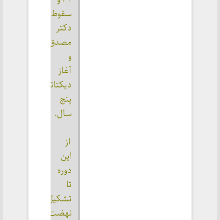
سقوط 
دکتر 
مصدق 
و 
آغاز 
دیکتاتوری، 
پنج 
سال.
 از 
این 
دوره 
تا 
تشکیل 
نهضت 