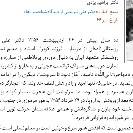
دکتر ابراهیم یزدی
منبع: کتاب «
دکتر علی شریعتی از دیدگاه شخصیت‌‌ها
»
تاریخ: تیر ۶۶
ده‌ سال پیش در ۲۶ اردیبهشت ۶
۱
روستائی‌زاده‌ای از مزینان ـ فرزند کویر
ـ استاد و معلم نس
روشنفکر متعهد ایران به دنبال دوره‌ی پرتلاطمی از مبارزه و
اسارت در بندهای ساواک توانست هجرتی را به خارج از کشور، که
 «مهاجرت‌الی‌الله» نامید، آغاز نمود تا سرنوشت دیگری را در ادا
نماید، در حالی‌که تنها امید و زاد راهش لطف خداوند، که اعجازگر 
ن همدرد و همراه بود. اما سرنوشت این هجرت بسیار کوتاه بود
فی‌سبیل‌الله ما چند هفته بعد از ورودش به اروپا، در ۲۹ خرداد ۱۳۵۶ به‌طو
شت خود یاران و شاگردانش و همه‌ی علاقه‌مندان حرکت نوین اسل
۲
 در غم و اندوه فراوانی فرو برد.
 عصری است که افقش هنوز سرخ و خونین است، و معلم نسلی است ک