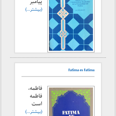
پیامبر
(بیشتر…)
Fatima es Fatima
فاطمه،
فاطمه
است
(بیشتر…)