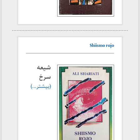
Shiismo rojo
شیعه
سرخ
(بیشتر…)