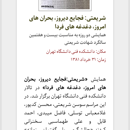
شریعتی: فجایع دیروز، بحران های
امروز، دغدغه های فردا
همایشی دو روزه به مناسبت بیست و هفتمین
سالگرد شهادت شریعتی
مکان: دانشکده فنی دانشگاه تهران
زمان: ۳۱ خرداد ۱۳۸۱
همایش
«شریعتی:فجایع دیروز، بحران
های امروز، دغدغه های فردا»
در تالار
دانشکده فنی دانشگاه تهران برگزار شد. در
این مراسم سوسن شریعتی، محسن کدیور،
غلامعباس توسلی، فاضل میبدی، احمد
قابل و علی طهماسبی سخنرانی
کردند.«چالشگری با گفتمان زمانه»