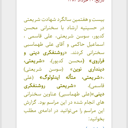
تاریخ: ۲۰ خرداد ۱۳۸۳
بیست و هفتمین سالگرد شهادت شریعتی
در حسینیه ارشاد با سخنرانی محسن
کدیور، سوسن شریعتی، علی قاسمی ،
اسماعیل حاکمی و آقای علی طهماسبی
سخنرانی کردند. «
روشنفکری دینی و
فراروی» (
محسن کدیور)، «
شریعتی،
دینداری نوین
» (سوسن شریعتی)
،«
شریعتی، متأله ایدئولوگ»
(علی
قاسمی)، «
شریعتی روشنفکری
دینی
»(علی طهماسبی) عناوین سخنرانی
های انجام شده در این مراسم بود. گزارش
این مراسم را می‌توانید در ادامه‌ی مطلب
بخوانید: