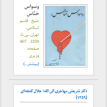
وسواس
خنّاس
شیخ قاسم
اسلامی،
تهران، بی نا،
1359، 407
صفحه،
وزیری
(بیشتر…)
دکتر شریعتی مهاجری الی الله؛ جلال گنجه‌ای
(۱۳۵۹)