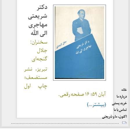
دکتر
شریعتی
مهاجری
الی الله
سخنران:
جلال
گنجه‌ای
تبریز، نشر
مستضعف؛
چاپ اول
خانه
آبان ۵۹؛ ۱۶ صفحه رقعی.
درباره ما
خرید پستی
(بیشتر…)
تماس با ما
اکنون، ما و شریعتی