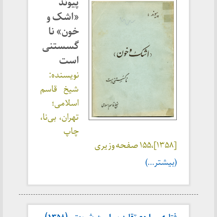
پیوند
«اشک و
خون» نا
گسستنی
است
نویسنده:
شیخ قاسم
اسلامی؛
تهران، بی‌نا،
چاپ
[
۱۳۵۸
]،۱۵۵ صفحه وزیری
(بیشتر…)