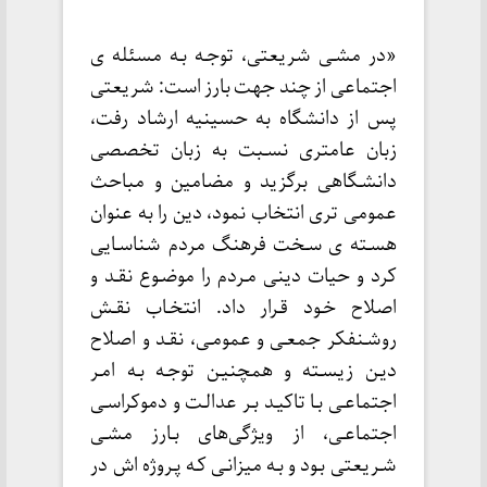
«در مشـی شریعتی، توجـه بـه مسئله ی
اجتماعی از چند جهت بارز است: شریعتی
پس از دانشگاه به حسینیه ارشاد رفت،
زبان عامتری نسـبت به زبان تخصصی
دانشـگاهی برگزید و مضامین و مباحث
عمومی تری انتخاب نمود، دین را به عنوان
هسـته ی سـخت فرهنگ مردم شناسـایی
کرد و حیات دینی مـردم را موضـوع نقـد و
اصلاح خـود قـرار داد. انتخـاب نقـش
روشـنفکر جمعـی و عمومـی، نقـد و اصلاح
دیـن زیسـته و همچنیـن توجـه بـه امـر
اجتماعـی بـا تاکیـد بـر عدالـت و دموکراسـی
اجتماعـی، از ویژگی‌های بـارز مشـی
شـریعتی بـود و بـه میزانـی کـه پـروژه اش در