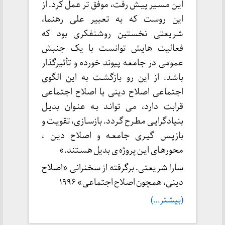
ایـن مسـیر پیـش رفت، موفق تر عمل کرد. از
این روست که به تعبیر علی رهنما،
شریعتی نخستین روشنفکری بود که
فعالیت هایش توانست با یک جنبش
عمومی در جامعه پیوند خورده و تأثیرگذار
باشد. از این رو بازگشـت به این الگوی
اجتماعی اصلاح دینی با اصلاح اجتماعی
قرابت دارد، می توانـد بـه عنـوان بدیـل
بنیادگرایـی مطـرح گـردد. بازسـازی، تقویـت و
بازپـس گیـری جامعـه و اصلاح دیـن ،
محورهـای ایـن پروژه ی بدیل هسـتند.»
سارا شریعتی. برگرفته از سخنرانی «اصلاح
دینی، همچون‌ اصلاح اجتماعی» ۱۹۹۶
(بیشتر…)