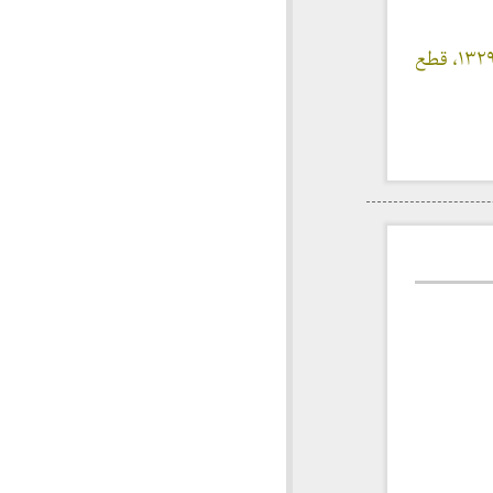
نویسنده: جرجی زیدان، مترجم : محمد تقی شریعتی، مشهد، انتشارات باستان، چاپ اول ۱۳۲۹، قطع