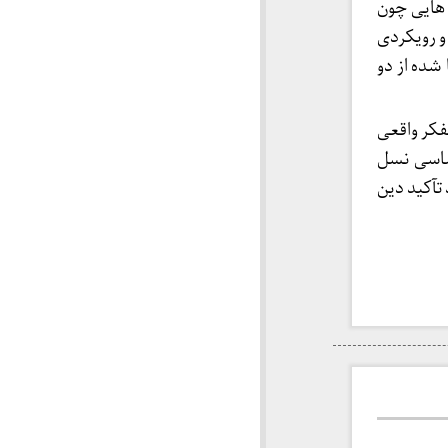
 هایی چون
و رویکردی
شده از دو
فکر واقعی
ساسی نسل
تآکید دین