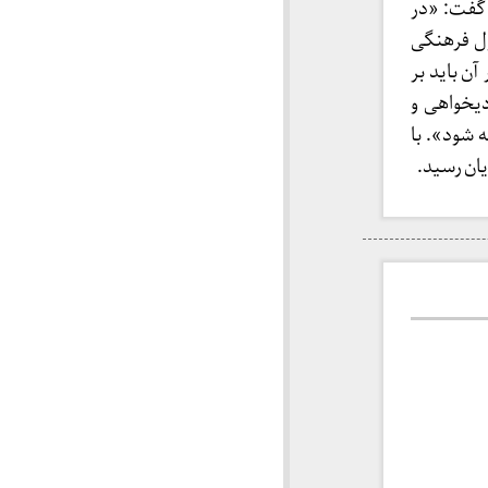
 گفت: «در
ول فرهنگی
ن باید بر
یخواهی و
 شود». با
یان رسید.