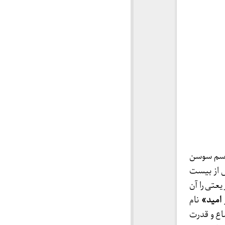
اسم سوسن
 از بیست
عتی را آن
 امید»
نام
اع و قدرت