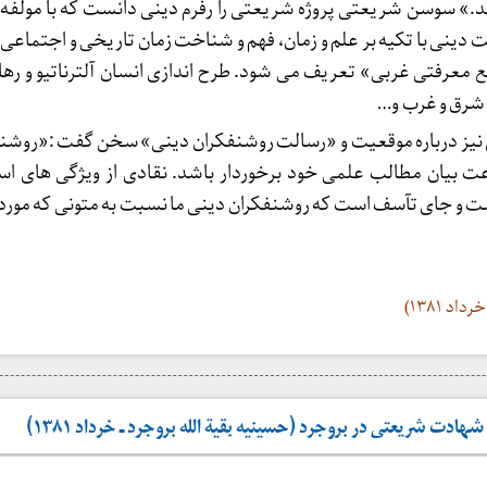
.» سوسن شریعتی پروژه شریعتی را رفرم دینی دانست که با مولفه
دینی با تکیه بر علم و زمان، فهم و شناخت زمان تاریخی و اجتماعی 
بع معرفتی غربی» تعریف می شود. طرح اندازی انسان آلترناتیو و رها 
 شرق و غرب و…
ل نیز درباره موقعیت و «رسالت روشنفکران دینی» سخن گفت :«روشن
 بیان مطالب علمی خود برخوردار باشد. نقادی از ویژگی های ا
ت و جای تآسف است که روشنفکران دینی ما نسبت به متونی که مورد 
دت شریعتی در بروجرد (حسینیه بقیة الله بروجرد ـ خرداد ۱۳۸۱)