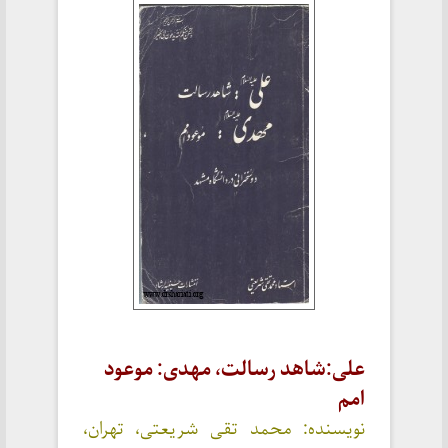
علی:شاهد رسالت، مهدی: موعود
امم
نویسنده: محمد تقی شریعتی، تهران،