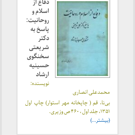
دفاع از
اسلام و
روحانیت:
پاسخ به
دکتر
شریعتی
سخنگوی
حسینیه
ارشاد
نویسنده:
محمدعلی انصاری
بی‌نا، قم ( چاپخانه مهر استوار) چاپ اول
۱۳۵۱، جلد اول ، ۴۶۰ ص وزیری.
(بیشتر…)