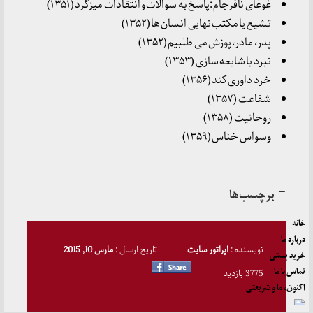
غوغای نافرجام :پاسخ به سوالات و انتقادات میزگرد (۱۳۵۱)
تشیع یا مکتب نهایی انسان ها (۱۳۵۲)
پدر، مادر، پوزش می طلبیم (۱۳۵۲)
نبرد با شایعه سازی (۱۳۵۳)
خرد داوری کند (۱۳۵۶)
شفاعت (۱۳۵۷)
روحانیت (۱۳۵۸)
وسواس خناس (۱۳۵۹)
≡ برچسب‌ها
خانه
درباره ما
نویسنده :
اپراتور سایت
تاریخ ارسال :
مارس 10, 2015
خرید پستی
تماس با ما
3775 بازدید
اکنون، ما و شریعتی