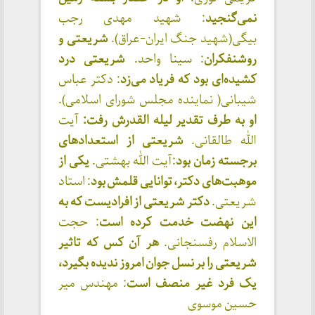
نمی‌گنجید
: شهید مهدی رجب
بیگی(شهید جنگ ایران-عراق).
شریعتی و
روشنفکران
: سینا واحد.
شریعتی درد
کشیده‌ای بود که فریاد می‌زد
: دکتر عباس
شیبانی( نماینده مجلس شورای اسلامی).
او به طرف تقدیر لیله القدرش رفت:
آیت
الله طالقانی.
شریعتی از استعدادهای
برجسته زمان بود
:آیت الله بهشتی.
یکی از
موهبت‌های دکتر، توانایی قلمش بود
: استاد
شریعتی.
دکتر شریعتی از افرادیست که به
این نهضت خدمت کرده است
: حجت
الاسلام رفسنجانی.
هر آن کس که تاثیر
شریعتی را بر نسل جوان امروز ندیده بگیرد،
یک فرد غیر منصف است
: مهندس میر
حسین موسوی