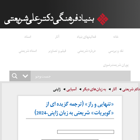
خانه
فعالیتهای بنیاد
آثار
اسناد
نقد و بررسی
درباره شریعتی
فیلم و تصاویر
استاد شریعتی
پوران شریعت‌رضوی
دکتر شریعتی
آثار
به زبان‌های دیگر
آسیایی
ژاپنی
«تنهایی و راز» (ترجمه گزیده ای از
«کویریات» شریعتی به زبان ژاپنی-2024)