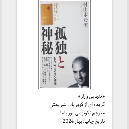
«تنهایی و راز»
گزیده ای از کویریات شریعتی
مترجم : کونومی مورایاما
تاریخ چاپ : بهار 2024