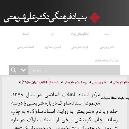
خانه
فعالیتهای بنیاد
آثار
اسناد
نقد و بررسی
درباره شریعتی
فیلم و تصاویر
استاد شریعتی
پوران شریعت‌رضوی
دکتر شریعتی
نقد و بررسی
روحانیت و شریعتی
اسناد (تا انقلاب ایران، ۱۳۵۸)
مرکز اسناد انقلاب اسلامی در سال ۱۳۷۸،
به روایت اسناد ساواک
مجموعه اسناد ساواک در باره شریعتی را در سه
جلد و با نام «شریعتی به روایت اسناد ساواک» به چاپ
رساند. چاپ گزینشی برخی از اسناد ساواک در باره
شریعتی در «فصلنامه» تخصصی در حوزه تاریخ پژوهی