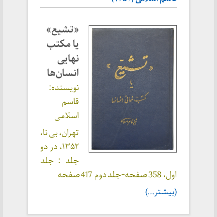
«تشیع»
یا مکتب
نهایی
انسان‌ها
نویسنده:
قاسم
اسلامی
تهران، بی نا،
۱۳۵۲، در دو
جلد : جلد
اول، 358 صفحه-جلد دوم 417 صفحه
(بیشتر…)