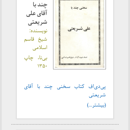
چند با
آقای علی
شریعتی
نویسنده:
شیخ قاسم
اسلامی
بی‌نا، چاپ
۱۳۵۰
پی‌دی‌اف کتاب سخنی چند با آقای
شریعتی
(بیشتر…)