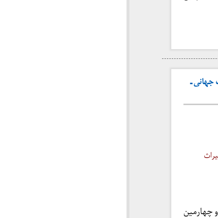
 جهانی ـ
یراث
و چهارمین