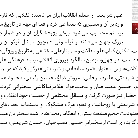
علی شریعتی را معلم انقلاب ایران می‌نامند؛ انقلابی که فارغ
وارد بر آن و مسیری که بعدا طی کرد واقعه‌ای مهم در تاریخ 
بیستم محسوب می‌شود. برخی پژوهشگران آن را در شمار چن
بزرگ جهان می‌دانند و فیلسوفی همچون میشل فوکو آن را 
. تاکنون کتاب‌ها و مقالات و سمینارهای مختلفی به تاریخ و ویژگی‌ه
ه است. در چهل‌وسومین سالگرد پیروزی انقلاب، بنیاد فرهنگی ع
اب‌هاوس با عنوان «مردم، انقلاب و شریعتی» برگزار کرد که در آن 
شریعتی، علیرضا رجایی، سروش دباغ، حسین رفیعی، محمود عمرا
ام، حسین مصباحیان و محمدجواد غلامرضاکاشی سخنرانی کردند. 
ا حضار نیز صورت گرفت و مسائل مختلفی از خصلت خود انقلاب و ت
طه شریعتی با روحانیت و نحوه مرگ مشکوک او دستمایه بحث‌های
محدودیت حجم صفحه پیش‌رو انعکاس بحث‌های همه سخنرانان میس
ید گزیده‌ای است از سخنرانی حسین مصباحیان، احسان شریعتی، مسعو