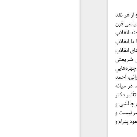
 از هر نقد
سیاسی قرن
د انقلاب
با انقلاب
ای انقلاب
لی شریعتی
چهره‌هايي
نی، احمد
در میانه
أثیر دکتر
 چالشی و
ر نیست و
د پدرام و