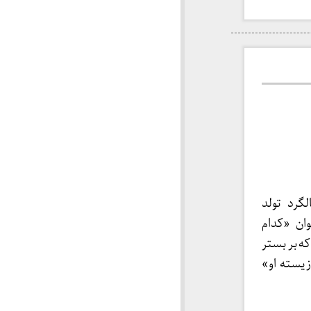
 سالگرد تولد
ان «کدام
که بر بستر
زیسته او»