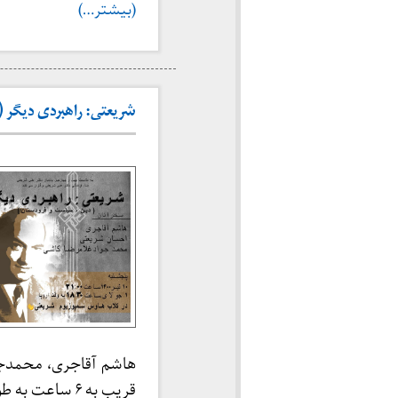
(بیشتر…)
شریعتی: راهبردی دیگر (سمپو
هاشم آقاجری، محمدجو
قریب به ۶ ساع