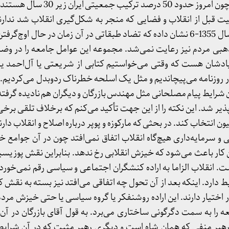
 قبل از انقلاب و فضایی که منجر به شکل‌گیری انقلاب شد ندارن
جامعه‌شناسانه و سیاسی در سال 1355-6 نشان داده که تضاد طبقاتی در آن زمان در حال ا
ی مردم نیز رعایت نمی‌شد. مجموعه این عوامل جامعه را در وضعیت
 یادشان هست که وقتی می‌خواستیم کتابی از شریعتی یا آل‌احمد ی
 در روزنامه می‌پیچاندیم و مثل یک اسلحه خطرناک ردوبدل می‌کردیم
آن شرایط پیام مصلحانی مثل مهندس بازرگان و دیگران هم نادیده گرفت
ذیر شد. این نکته را از این جهت تأکید می‌کنم که برخلاف تلقی برخی
 انتخاب کند. در بحثی که مارکوزه و پوپر درباره اصلاح و انقلاب دارند
 و سرمایه‌داری هیچ‌گاه انقلاب اتفاق نمی‌افتد چون در آن جوامع 
ن کار باعث می‌شود که خیزش انقلابی رخ ندهد. بنابراین نقش پوزیس
ست. انقلاب الزاما به اراده کنشگران اجتماعی و سیاسی رقم نمی‌خور
 دارد. اینکه بعد از آن تحول چه اتفاقی می‌افتد نیز بسته به نقش ک
 اختیار دارند. این اراده روشنفکر یا گروه سیاسی یا حتی خیزش م
ه را به سمت دگرگونی ساختاری می‌برد. به قول آقای بازرگان در 
رد؛ یکی رهبر منفی که همان شاه است و دیگری رهبر مثبت که در آن شرای