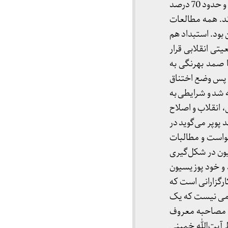
درک تاریخی بحثی مهم است چون امروز حدود 50 درصد ترکیب جمعیتی ایران زیر 30 سال هستند و حدود 70 درصد
د. همه مطالعات
وج‌گرفتن بود. استبداد هم
ی انقلابی قرار
ا صمد بهرنگی به
. پس وضع اختناق
ه شد و شرایطی به
، انقلاب و اصلاح
 پوپر می‌گوید در
خواست و مطالبات
یون در شکل‌گیری
د و خود پوزیسیون
ارگزارانی است که
ردمی نیست که یک
آن مصاحبه معروف
ط آیت‌الله خمینی