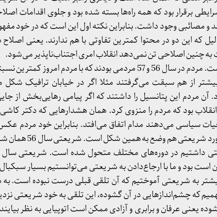
طی برقرار بود که همه راه‌ها بسته شده بود و جلوی اقدامات اصلاحی
ند و مصائبی وجود داشت. بنابراین نکته اول این است که در خود مفهو
دلیل که این دو در محتوا کمترین تفاوتی با هم ندارند. یعنی اصلا
ه چنین اصلاحی تن نمی‌دهد انقلاب امری اجتناب‌ناپذیر می‌شود.
نکته دوم درباره مفهوم مردم است. مردم در سال 56 و 57 مردمی بودند که با مردم ام
اکاری بیشتر از هم سبقت می‌گرفتند مثلا اگر در خیابان ترافیک شکل
. آن مردم این پتانسیل را داشتند که اگر پیامی رهایی‌بخش از جایی
 انقلاب بود که مردم را منزوی کرد. همان هشدارهایی که دکتر کاشی 
یات سیاسی می‌دهند مدام اتفاق می‌افتد. بنابراین خود مردم عکس
می‌شوند در برابر تحولات. در مورد 
آن است بود و ما با ارجاع‌دادن به شریعتی می‌توانستیم بسیار سبکبا
بیشتر به شریعتی آموختیم که آن تلقی قبلی درست نبوده است. به ه
میم که چشم‌اندازهایی در آن گشوده، این تلقی به خود شریعتی نزدیک‌ت
ه یعنی عرفان و برابری و آزادی ممکن است اتوپیایی به نظر بیایند. 