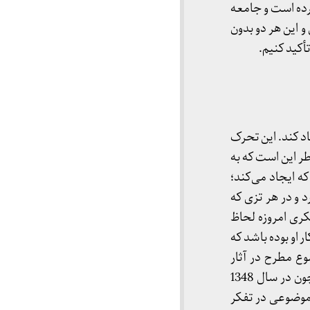
مرده است و جامعه
 و این هر دو بدون
أکید کنیم.
د کند. این تحرک
ر این است که به
ه ایجاد می‌کند؛
د و در هر تزی که
فکری امروزه لحاظ
 او بوده باشد که
ع مطرح در آثار
شریعتی با تحول بعدی همراه بوده است؛ از‌جمله تز «امت و امامت» که جایگاهی تاریخی دارد؛ چون در سال 1348
 موضوعی در تفکر