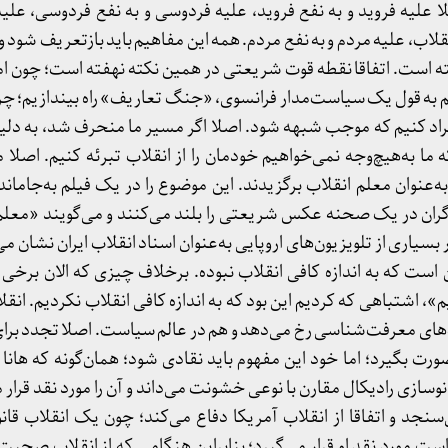
ا علیه فروید و به نفع فروید، علیه فردوسی و به نفع فردوسی، علی
نقلاب، علیه مردم و به نفع مردم. همه این مفاهیم باید بازتعریف ش
ه است. اتفاقا نقطه قوت شریعتی در همین نکته نهفته است؛ چون امر
یم به قول یک سیاست‌مدار فرانسوی، «جنگ تعاریف» راه بیندازیم؛ چر
 کنیم که موجب شبهه شود. اصلا اگر مسير ما منحرف شد، به دلی
 ما به‌هیچ‌وجه نمی‌خواهیم خودمان را از انقلاب تبرئه کنیم. اصلا 
‌عنوان معلم انقلاب برگزیدند. این موضوع را در یک فیلم به‌جامانده
ارگران در یک صحنه عکس شریعتی را بلند می‌کنند و می‌گویند «معلم
 بسیاری از تلویزیون‌های اروپایی به‌عنوان اسناد انقلاب ایران نشان می
ن است که به اندازه کافی انقلاب نبوده. برخلاف چیزی که الان برخی 
م»، اشتباهی که کردیم این بود که به اندازه کافی انقلاب نکردیم. ا
های معرفت‌شناسی رخ می‌دهد و هم در عالم سیاست. اصلا تجدد برای 
رت بگیرد؛ اما خود این مفهوم باید نقادی شود؛ همان‌گونه که هانا آ
سازی رادیکال مقارن با نوعی خشونت می‌داند و آن را مورد نقد قرار م
‌سنجد و اتفاقا از انقلاب آمریکا دفاع می‌کند؛ چون یک انقلاب قانو
ست مورد نقد او قرار می‌گیرد؛ بنابراین هنگامی که از انقلاب صحبت 