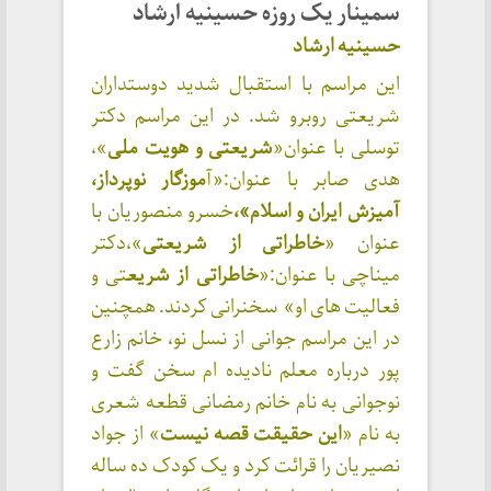
سمینار یک روزه حسینیه ارشاد
حسینیه ارشاد
این مراسم با استقبال شدید دوستداران
شریعتی روبرو شد. در این مراسم دکتر
توسلی با عنوان«
شریعتی و هویت ملی
»،
هدی صابر با عنوان:«آ
موزگار نوپرداز،
آمیزش ایران و اسلام»،
خسرو منصوریان با
عنوان «
خاطراتی از شریعتی
»،دکتر
میناچی با عنوان:«
خاطراتی از شریع
تی و
فعالیت های او» سخنرانی کردند. همچنین
در این مراسم جوانی از نسل نو، خانم زارع
پور درباره معلم نادیده ام سخن گفت و
نوجوانی به نام خانم رمضانی قطعه شعری
به نام «
این حقیقت قصه نیست
» از جواد
نصیریان را قرائت کرد و یک کودک ده ساله