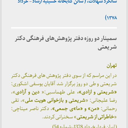
سالگرد شهادت، ( سالن کتابخانه حسینیه ارشاد – خرداد
۱۳۷۸)
سمینار دو روزه دفتر پژوهش‌های فرهنگی دکتر
شریعتی
تهران
در این مراسم که از سوی دفتر پژوهش های فرهنگی دکتر
شریعتی و طی دو روز برگزار شد آقایان یوسفی اشکوری:
«شریعتی و ازادی»،
علی طهماسبی:«
دین و آزادی
»،
رضا علیجانی: «
شریعتی و بازخوانی هویت ملی
»، تقی
رحمانی:
«من» و «ما»ی
جمعی»
، دکتر ناصر میناچی:
«
خاطراتی از شریعتی
» سخنرانی کردند.
( ایران فردا، خرداد 1378، شماره 54)