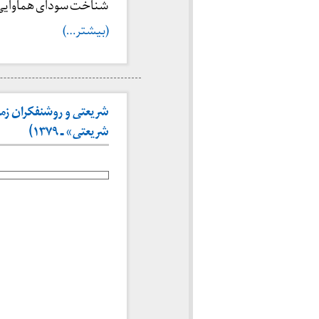
شناخت سودای هماوایی ا
(بیشتر…)
شریعتی و روشنفکران زمان
شریعتی» ـ ۱۳۷۹)