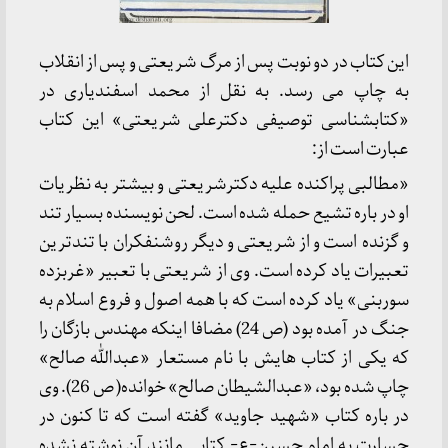
این کتاب در دو نوبت پس از مرگ شریعتی و پس از انقلاب
به چاپ می رسد. به نقل از محمد اسفندیاری در
«کتابشناسی توصیفی دکترعلی شریعتی» این کتاب
عبارت است از:
«مطالبی پراکنده علیه دکترشریعتی و بیشتر به نظریات
او در باره تشیع حمله شده است. لحن نویسنده بسیار تند
و گزنده است و از شریعتی و دیگر روشنفکران با تندترین
تعبیرات یاد کرده است. وی از شریعتی با تعبیر «غربزده
سوربنی» یاد کرده است که با همه اصول و فروع اسلام به
جنگ در آمده بود (ص 24) مضافا اینکه مهندس بازگان را
که یکی از کتاب هایش با نام مستعار «عبدالله صالح»
چاپ شده بود، «عبدالشیطان صالح» خوانده( ص 26). وی
در باره کتاب «شهید جاوید» گفته است که تا کنون در
جسارت به امام حسین-ع- کتابی مانند آن نوشته نشده