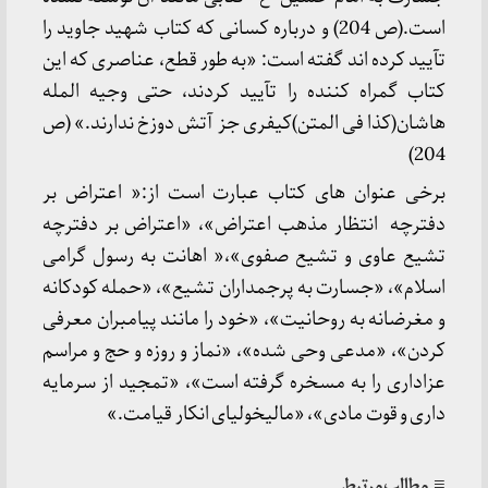
است.(ص 204) و درباره کسانی که کتاب شهید جاوید را
تآیید کرده اند گفته است: «به طور قطع، عناصری که این
کتاب گمراه کننده را تآیید کردند، حتی وجیه المله
هاشان(کذا فی المتن)کیفری جز آتش دوزخ ندارند.» (ص
204)
برخی عنوان های کتاب عبارت است از:« اعتراض بر
دفترچه انتظار مذهب اعتراض»، «اعتراض بر دفترچه
تشیع عاوی و تشیع صفوی»،« اهانت به رسول گرامی
اسلام»، «جسارت به پرجمداران تشیع»، «حمله کودکانه
و مغرضانه به روحانیت»، «خود را مانند پیامبران معرفی
کردن»، «مدعی وحی شده»، «نماز و روزه و حج و مراسم
عزاداری را به مسخره گرفته است»، «تمجید از سرمایه
داری و قوت مادی»، «مالیخولیای انکار قیامت.»