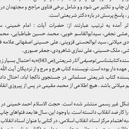
تهران چاپ و تکثیر می شود و و شامل برخی فتاوی مراجع و مجتهدان در
ر ، پاسخ پرسش در باره دکتر شریعتی است.
اثر آمده به ترتیب عبارتند از: حضرات آیات : امام خمینی، 
عشی نجفی، سیدابوالقاسم خویی، محمد حسین طباطبایی، محمد
 میلانی، سید ابوالحسنی قزوینی، علی حسینی اصفهانی علامه فان
عشی، ملک حسینی، علی نمازی شاهرودی، جعفر صبوری.
سنده
کتابشناسی توصیفی آثار شریعتی
(ص 143)«به احتمال بسیار
ده دار بوده است. نویسنده کتاب هرج و مرج و از نزدیکان آیت الله م
ویسنده کتاب شریعتی مسلمانی در جستجوی ناکجا اباد، احتال دا
م میلانی باشد . هیچ اطلاعی از محمد مقیمی در پس از پیروزی انقل
تاب در سال 58 و 59 به شکل غیر رسمی منتشر شده است. حجت الاسلام احمد خمینی
ا کار ضد انقلاب دانسته است. با وجود این، سال ها بعد فتواهای چاپ
ه اهتمام مرکز اسناد انقلاب اسلامی، در کتابی با عنوان اسناد انقلاب 