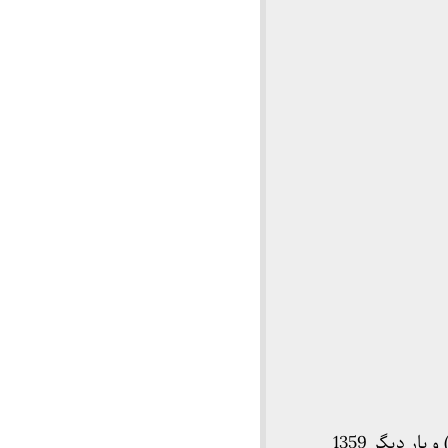
نظر(یا: فتوای) مراجع تقلید درباره دکتر شریعتی در دو نوبت ، یک بار در سال 1358 (15 صفحه) و بار دیگر 1359