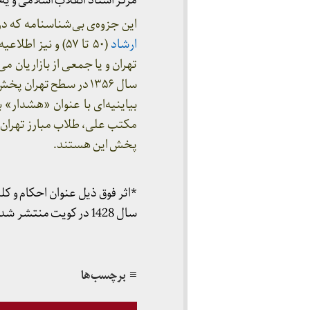
مرکز اسناد انقلاب اسلامی و ی
این جزوه‌ی بی‌شناسنامه که د
ارشاد
(۵۰ تا ۵۷) و نی
تهران و یا جمعی از بازاریان م
سال ۱۳۵۶ در سطح تهران پخش شده بود. (نقل از کتاب «به روایت شریعتی به اسناد
بیاینیه‌ای با عنوان «هشدار»
مکتب علی، طلاب مبارز تهران، 
پخش این هستند.
*اثر فوق ذیل عنوان احکام و کل
سال 1428 در کویت منتشر شده است. (کتابشناسی توصیفی شریعتی-ص 142)
≡ برچسب‌ها