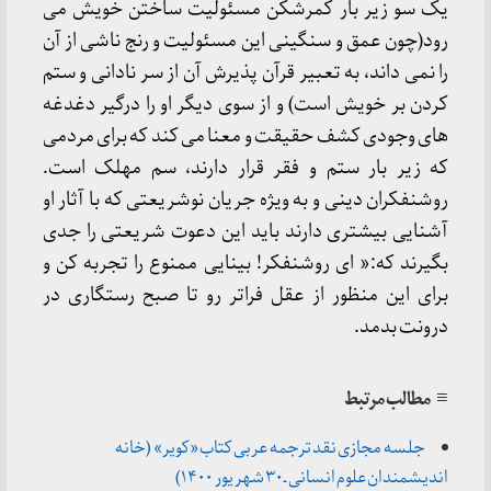
یک سو زیر بار کمرشکن مسئولیت ساختن خویش می
رود(چون عمق و سنگینی این مسئولیت و رنج ناشی از آن
را نمی داند، به تعبیر قرآن پذیرش آن از سر نادانی و ستم
کردن بر خویش است) و از سوی دیگر او را درگیر دغدغه
های وجودی کشف حقیقت و معنا می کند که برای مردمی
که زیر بار ستم و فقر قرار دارند، سم مهلک است.
روشنفکران دینی و به ویژه جریان نوشریعتی که با آثار او
آشنایی بیشتری دارند باید این دعوت شریعتی را جدی
بگیرند که:« ای روشنفکر! بینایی ممنوع را تجربه کن و
برای این منظور از عقل فراتر رو تا صبح رستگاری در
درونت بدمد.
≡ مطالب مرتبط
جلسه مجازی نقد ترجمه عربی کتاب «کویر» (خانه
اندیشمندان علوم انسانی ـ ۳۰ شهریور ۱۴۰۰)