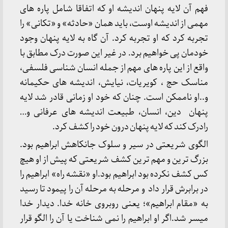
فهم آن لایه پنهان اندیشه او که اتفاقا شامل پاره های
مهمی از اندیشه اوست، باید همان «حادثه» و «تکانی» را
تجربه کرد که او تجربه کرد. آن گاه به لایه پنهان وجود
خودمان پی خواهیم برد. در غیر این صورت درک مطابق با
واقع از این پاره های مهم از جمله انسان شناسی فلسفی،
مناسک حج ، کویریات، نیایش، اندیشه های حکیمانه
و..او ناممکن است. چنان که خود او زمانی قادر شد لایه
پنهان دین، انسان، طبیعت اندیشه های عرفانی و…
رادرک کند که لایه پنهان درون خود را کشف کرد.
الگوی شریعتی در سیر و سلوک جانکاهش ابراهیم بود.
بزرگ ترین و مهم ترین کشف شریعتی که پیش از او هیچ
کس کشف نکرده بود ابراهیم بود.او «نقشه راه» ابراهیم را
در برابرش قرار داد و مرحله به مرحله آن را پیمود تا رسید
به «مقام ابراهیم»؛ یعنی روبروی خانه خدا. دیدار خدا
میسر شد.اگر او ابراهیم را نمی شناخت یا آن را الگو قرار