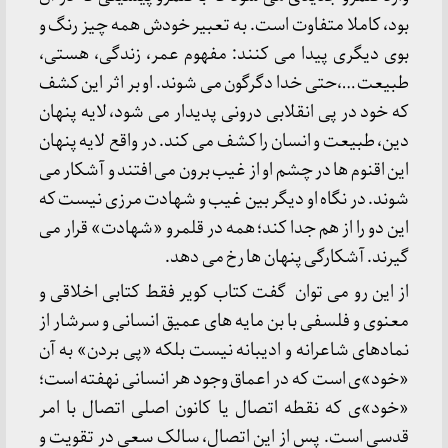
بود، کاملا متفاوت است. به تعبیر خودش همه چیز رنگ و
بوی دیگری پیدا می کنند: مفهوم عمر، زندگی، هستی،
طبیعت …،حتی خدا دگرگون می شوند. او بر اثر این کشف
که خود در پی انقلابی درونی پدیدار می شود، لایه پنهان
دین، طبیعت و انسان را کشف می کند. در واقع لایه پنهان
این اقنوم ها در چشم او از غیب برون می افتند و آشکار می
شوند. در نگاه او دیگر بین غیب و شهادت مرزی نیست که
این دو را از هم جدا کند؛ همه در قلمرو «شهادت» قرار می
گیرند. آشکارگی پنهان ها رخ می دهد.
از این رو می توان گفت کتاب کویر فقط کتابی اخلاقی و
معنوی و فلسفی با بن مایه های عمیق انسانی و سرشار از
نمادهای شاعرانه و ادیبانه نیست بلکه «پی بردن» به آن
«خود»ی است که در اعماق وجود هر انسانی نهفته است؛
«خود»ی که نقطه اتصال یا کانون اصلی اتصال با امر
قدسی است. پس از این اتصال، سالک سعی در تقویت و