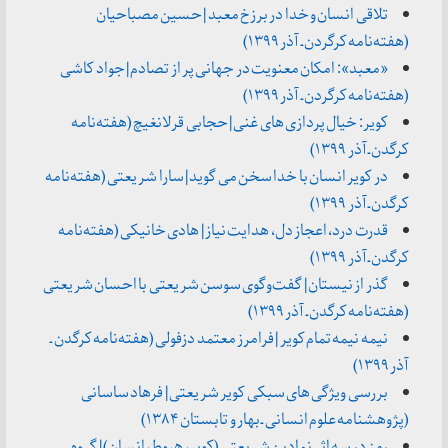
تلاقی انسان و خدا در برزخ معبد | حسین مصباحیان
(هفته‌نامه کرگردن ـ آذر ۱۳۹۹)
«معبد»: امکان معنویت در جهانی پر از تصادم | جواد کاشی
(هفته‌نامه کرگردن ـ آذر ۱۳۹۹)
کویر: خیال پردازی های غنی | حجابی قرلانغیچ (هفته‌نامه
کرگدن ـ آذر ۱۳۹۹)
در کویر انسان با خدا سخن می گوید | سارا شریعتی (هفته‌نامه
کرگدن ـ آذر ۱۳۹۹)
قدرت درد، اعجاز دل، هدایت نیاز | هادی خانیکی (هفته‌نامه
کرگدن ـ آذر ۱۳۹۹)
گذر از نیستان | گفت‌وگوی سوسن شریعتی با احسان شریعتی
(هفته‌نامه کرگدن ـ آذر ۱۳۹۹)
نیمه نیمه تمام کویر | فرامرز معتمد دزفولی (هفته‌نامه کرگدن ـ
آذر ۱۳۹۹)
بررسی ويژگی های سبكی كوير شريعتی | فرهاد ساسانی
(پژوهشنامه علوم انسانی ـ بهار و تابستان ۱۳۸۴)
رمز در سه اثر نمادين شريعتي (كوير، هبوط، انسان) | گروه