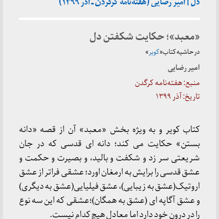
دل | امیر رضایی (هفته‌نامه کرگردن ـ آذر ۱۳۹۹)
«معبد»؛ حکایت شکفتن دل
در حاشیه کتاب«
کویر
»
امیر رضایی
منبع: هفته‌نامه کرگدن
تاریخ: آذر ۱۳۹۹
کتاب کویر و به ویژه بخش «معبد» آن از قصه «دانه
بستن» حکایت می کند؛ دانه ای قدسی که در جان
شریعتی سر زد و شکفت و بالید، و بصیرت و حکمت و
عشق قدسی را برایش به ارمغان اورد؛ عشقی فراتر از عشق
اروتیک(عشق به زیبایی)، عشق فیلیایی(عشق به دیگری)
و عشق آگاپه ای (عشق به همگان)؛عشقی که این سه نوع
را در درون خود دارد اما معادل هیچ کدام نیست.