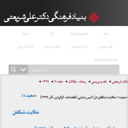
خانه
فعالیتهای بنیاد
آثار
اسناد
نقد و بررسی
درباره شریعتی
فیلم و تصاویر
استاد شریعتی
پوران شریعت‌رضوی
دکتر شریعتی
نقد و بررسی
رسانه - مقالات
دهه۹۰
۱۳۹۹
«معبد»؛
«معبد»؛ حکایت شکفتن دل | امیر رضایی (هفته‌نامه کرگردن ـ آذر ۱۳۹۹)
حکایت شکفتن