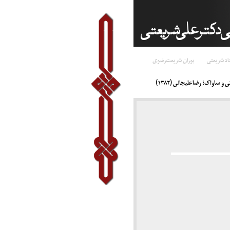
اد شریعتی
پوران شریعت‌رضوی
 و ساواک؛ رضاعلیجانی (۱۳۸۲)