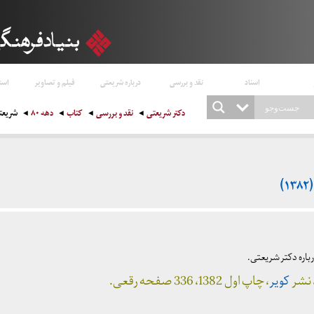
اسناد
نقد و بررسی
درباره شریعتی
فیلم و تصاویر
است
دکتر شریعتی
نقد و بررسی
کتاب
دهه ۸۰
شریعتی
)
باره دکتر شریعتی.
 نشر
کویر
، چاپ اول 1382، 336 صفحه رقعی.