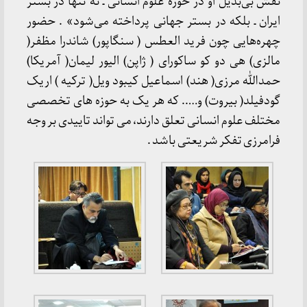
نقش بی‌بدیل او در حوزه علوم انسانی ـ نه تنها در بستر
ایران ـ بلکه در بستر جهانی پرداخته می‌شود» . حضور
چهره‌هایی چون فرید العطس ( سنگاپور) شاندرا مظفر(
مالزی) هی دو کو ساکورای ( ژاپن) الیور لیمان( آمریکا)
حمدالله مرزی( هند) اسماعیل کیبود ویل( ترکیه ) اریک
گودفیلد( بیروت) و….. که هر یک به حوزه های تخصصی
مختلف علوم انسانی تعلق دارند، می تواند تاییدی بر وجه
فرامرزی تفکر شریعتی باشد .