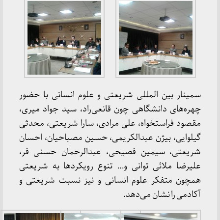
سمینار بین المللی شریعتی و علوم انسانی با حضور
چهره‌های دانشگاهی چون قانعی‌راد، سید جواد میری،
مقصود فراستخواه، علی مرادی، سارا شریعتی، محدثی
گیلوایی، بیژن عبدالکریمی، حسین مصباحیان، احسان
شریعتی، سیمین فصیحی، عبدالرحمان حسنی فر،
علیرضا ملائی توانی و… تنوع رویکردها به شریعتی
همچون متفکر علوم انسانی و نیز نسبت شریعتی و
آکادمی را نشان می‌دهد.