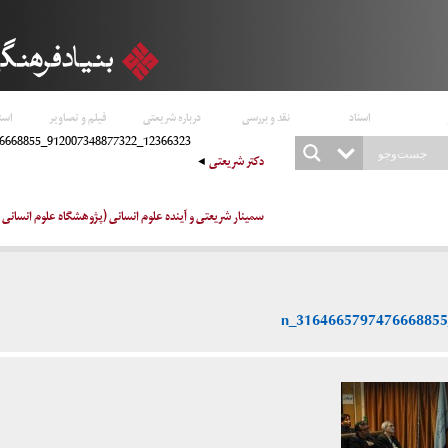
اسناد
نقد و بررسی
درباره شریعتی
فیلم و تصاویر
است
12366323_912007348877322_3164665797476668855_n
دکتر شریعتی
سمینار شریعتی و آینده علوم انسانی (پژوهشگاه علوم انسانی و مطا