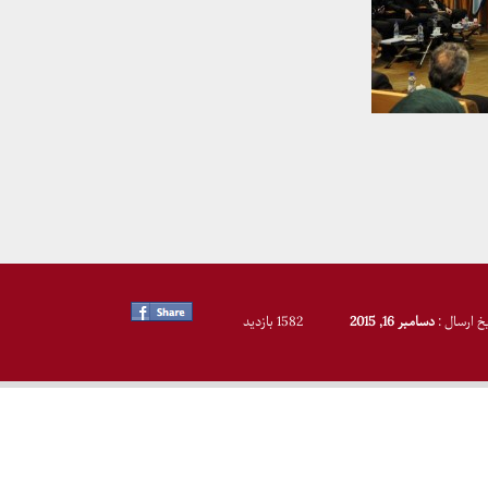
یخ ارسال :
دسامبر 16, 2015
1582 بازدید