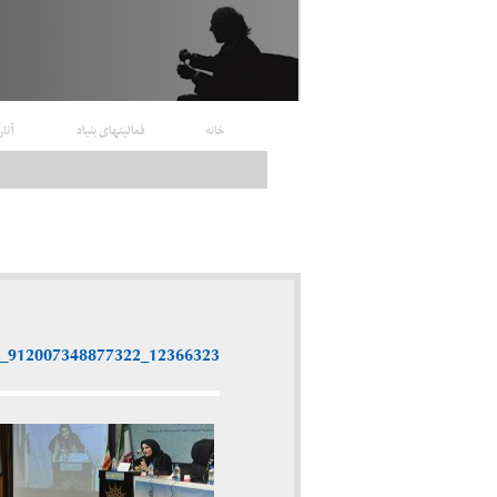
خانه
فعالیتهای بنیاد
آثار
12366323_912007348877322_3164665797476668855_n