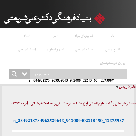
خانه
فعالیتهای بنیاد
آثار
اسناد
نقد و بررسی
درباره شریعتی
فیلم و تصاویر
استاد شریعتی
پوران شریعت‌رضوی
12375987_912009402210450_8849213734963539643_n
دکتر شریعتی
سمینار شریعتی و آینده علوم انسانی (پژوهشگاه علوم انسانی و مطالعات فرهنگی – آذرماه ۱۳۹۴)
12375987_912009402210450_8849213734963539643_n