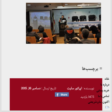
≡ برچسب‌ها
خانه
درباره ما
نویسنده :
اپراتور سایت
تاریخ ارسال :
دسامبر 16, 2015
خرید پستی
تماس با ما
1475 بازدید
اکنون، ما و شریعتی