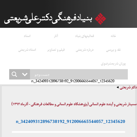
خانه
فعالیتهای بنیاد
آثار
اسناد
نقد و بررسی
درباره شریعتی
فیلم و تصاویر
استاد شریعتی
پوران شریعت‌رضوی
12345620_912006665544057_342409312896738192_n
دکتر شریعتی
سمینار شریعتی و آینده علوم انسانی (پژوهشگاه علوم انسانی و مطالعات فرهنگی – آذرماه ۱۳۹۴)
12345620_912006665544057_342409312896738192_n