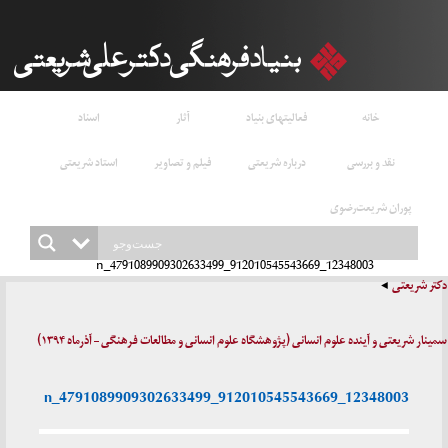
خانه
فعالیتهای بنیاد
آثار
اسناد
نقد و بررسی
درباره شریعتی
فیلم و تصاویر
استاد شریعتی
پوران شریعت‌رضوی
12348003_912010545543669_4791089909302633499_n
دکتر شریعتی
سمینار شریعتی و آینده علوم انسانی (پژوهشگاه علوم انسانی و مطالعات فرهنگی – آذرماه ۱۳۹۴)
12348003_912010545543669_4791089909302633499_n