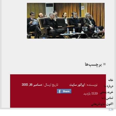
≡ برچسب‌ها
خانه
نویسنده :
اپراتور سایت
تاریخ ارسال :
دسامبر 16, 2015
درباره ما
خرید پستی
1520 بازدید
تماس با ما
اکنون، ما و شریعتی