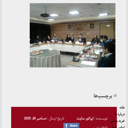
≡ برچسب‌ها
خانه
درباره ما
نویسنده :
اپراتور سایت
تاریخ ارسال :
دسامبر 16, 2015
خرید پستی
تماس با ما